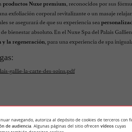
on
, reconocidos por sus fórmul
productos Nuxe premium
una exfoliación corporal revitalizante o un masaje relaja
ales se asegurará de que su experiencia sea
personaliza
de bienestar absoluto. En el Nuxe Spa del Palais Gallien
, para una experiencia de spa inigual
n y la regeneración
gas:
lais-gallie-la-carte-des-soins.pdf
inuar navegando, autoriza al depósito de cookies de terceros con f
ón de audiencia
. Algunas páginas del sitio ofrecen
vídeos
cuyas
Opinión publicada por Ju
ONES DE
el 18/07/2026