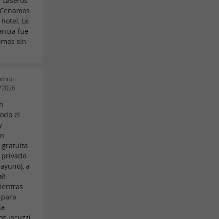
y caseros
. Cenamos
 hotel, Le
ancia fue
remos sin
mitri
/2026
en
Todo el
y
en
 gratuita
i privado
sayuno), a
l!
ientras
 para
la
os jacuzzi