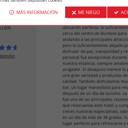
ormas también depositan cookies.
JEROS
Tuvimos una estancia fantástica e
MÁS INFORMACIÓN
ME NIEGO
AC
Palais Gallien Hôtel. El hotel es
absolutamente precioso y tiene u
XE DU PALAIS
ubicación perfecta: lo suficiente
LLIEN
cerca del centro de Burdeos para 
andando a las principales atracci
pero lo suficientemente alejado p
disfrutar de paz, tranquilidad y rel
Opinión
personal fue excepcional durante
nuestra estancia; siempre amable,
acogedor. El desayuno merece la 
una gran variedad y productos de
calidad. También disfrutamos mu
bar, un lugar maravilloso para rel
después de un día de turismo. La 
fue una de las principales razones
que reservamos este hotel, y cum
creces nuestras expectativas, sob
en un día de más de 38 grados. Fu
lugar perfecto para refrescarse y 