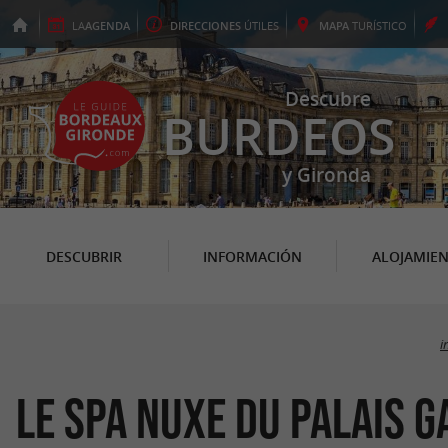
LA
AGENDA
DIRECCIONES
ÚTILES
MAPA
TURÍSTICO
Descubre
BURDEOS
y Gironda
DESCUBRIR
INFORMACIÓN
ALOJAMIE
i
Le Spa Nuxe du Palais G