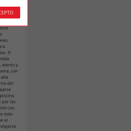
n Le
CEPTO
na
mente
ir
ones,
ara
ax. El
 toda
 atento y
pena, con
 alta
cho del
ajarse
piscina
 por las
plió con
re todo
e el
relajarse.