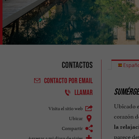
Contactos
Españo
CONTACTO
POR EMAIL
SUMÉRGET
LLAMAR
Ubicado e
Visita el sitio web
corazón d
Ubicar
la relajac
Compartir
parece det
Agregar a mi diaro de viajes