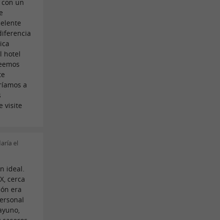
, con un
e
celente
diferencia
ica
l hotel
reemos
te
eríamos a
s
 visite
ría el
n ideal.
IX, cerca
ión era
personal
ayuno,