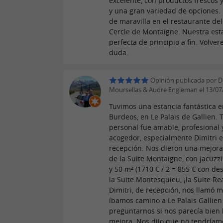
excelente, con productos frescos 
y una gran variedad de opciones
de maravilla en el restaurante del
Cercle de Montaigne. Nuestra est
perfecta de principio a fin. Volve
duda.
Opinión publicada por Di
Moursellas & Audre Engleman el 13/07
Tuvimos una estancia fantástica 
Burdeos, en Le Palais de Gallien. 
personal fue amable, profesional 
acogedor, especialmente Dimitri 
recepción. Nos dieron una mejora
de la Suite Montaigne, con jacuzz
y 50 m² (1710 € / 2 = 855 € con de
la Suite Montesquieu, ¡la Suite Rea
Dimitri, de recepción, nos llamó m
íbamos camino a Le Palais Gallien
preguntarnos si nos parecía bien 
mejora. Nos dijo que no tendríam