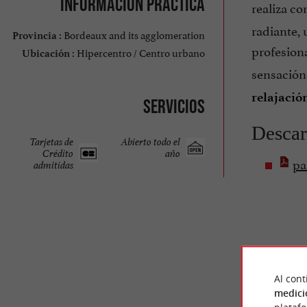
Información práctica
realiza c
radiante, 
Bordeaux and its agglomeration
Provincia :
profesion
Hipercentro / Centro urbano
Ubicación :
sensación 
relajació
Servicios
Descar
Tarjetas de
Abierto todo el
Crédito
año
pa
admitidas
Al cont
medici
OPINI