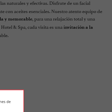
as naturales y efectivas. Disfrute de un facial
nte con aceites esenciales. Nuestro atento equipo de
, para una relajación total y una
da y memorable
 Hotel & Spa, cada visita es una
invitación a la
able.
ines de
stin White