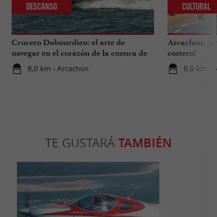
Descanso
Cultural
Crucero Dubourdieu: el arte de
Arcachon: ¡un
navegar en el corazón de la cuenca de
costero!
Arcachon.
8,0 km - Arcachon
8,0 km - 
TE GUSTARÁ
TAMBIÉN