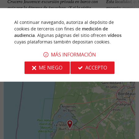
Crucero Jouvence: excursión privada en barco con
Esta localidad, q
guía por la dársena de Arcachon. ¿Y si la visita
encanto, cuenta c
guiada más ...
(La Hume, Meyran
Al continuar navegando, autoriza al depósito de
2,5 km - Arcachon
3,0 km - 
cookies de terceros con fines de
medición de
audiencia
. Algunas páginas del sitio ofrecen
vídeos
cuyas plataformas también depositan cookies.
MÁS INFORMACIÓN
ME NIEGO
ACCEPTO