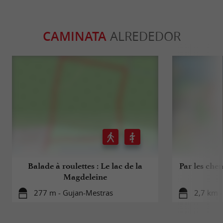
CAMINATA
ALREDEDOR
Balade à roulettes : Le lac de la
Par les che
Magdeleine
277 m - Gujan-Mestras
2,7 km 