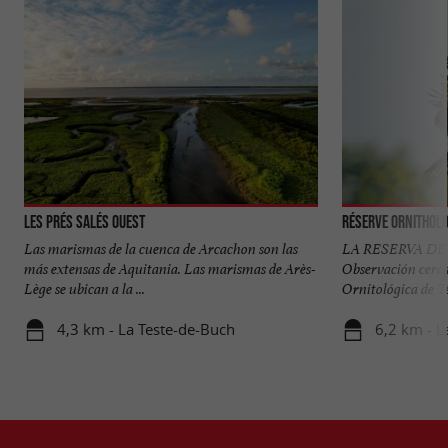
Les Prés Salés Ouest
Réserve Orni­tholo
Las marismas de la cuenca de Arcachon son las
LA RESERVA D
más extensas de Aquitania. Las marismas de Arès-
Observación cerca
Lège se ubican a la ...
Ornitológica de Tei
4,3 km - La Teste-de-Buch
6,2 km - L