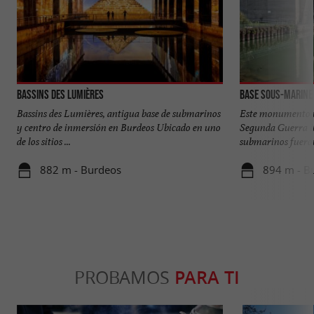
Bassins des Lumières
Base sous-marine
Bassins des Lumières, antigua base de submarinos
Este monumento no
y centro de inmersión en Burdeos Ubicado en uno
Segunda Guerra M
de los sitios ...
submarinos fueron
882 m - Burdeos
894 m - B
PROBAMOS
PARA TI