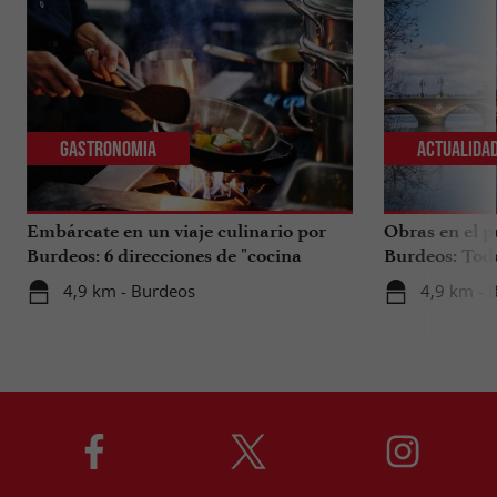
Gastronomia
Actualida
Embárcate en un viaje culinario por
Obras en el p
Burdeos: 6 direcciones de "cocina
Burdeos: Tod
internacional"
tus viajes en 
4,9 km - Burdeos
4,9 km - 