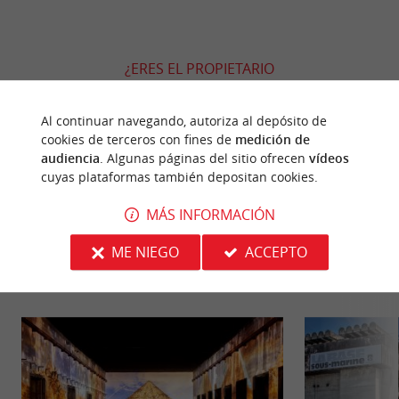
¿ERES EL PROPIETARIO
DE ESTE ESTABLECIMIENTO? TOME EL CONTROL
DE SU ARCHIVO Y MODIFÍQUELO
Al continuar navegando, autoriza al depósito de
SEGÚN SUS DESEOS...
cookies de terceros con fines de
medición de
audiencia
. Algunas páginas del sitio ofrecen
vídeos
cuyas plataformas también depositan cookies.
MÁS INFORMACIÓN
PARA DESCUBRIR
ALREDEDOR
ME NIEGO
ACCEPTO
Descubrir
Información
Alojamiento