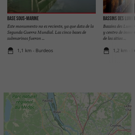
Base sous-marine
Bassins des Lumiè
Este monumento no es reciente, ya que data de la
Bassins des Lumiè
Segunda Guerra Mundial. Las cinco bases de
y centro de inmer
submarinos fueron ...
de los sitios ...
1,1 km - Burdeos
1,2 km - 