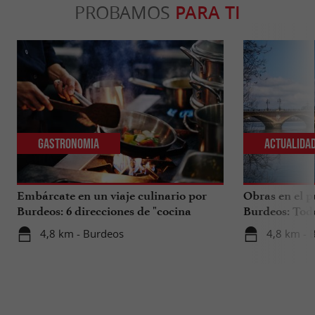
PROBAMOS
PARA TI
Gastronomia
Actualida
Embárcate en un viaje culinario por
Obras en el p
Burdeos: 6 direcciones de "cocina
Burdeos: Tod
internacional"
tus viajes en 
4,8 km - Burdeos
4,8 km - 