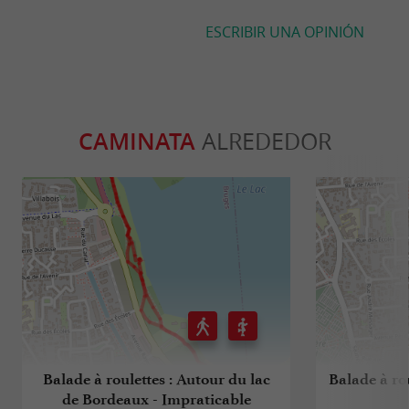
ESCRIBIR UNA OPINIÓN
CAMINATA
ALREDEDOR
Balade à roulettes : Autour du lac
Balade à rou
de Bordeaux - Impraticable