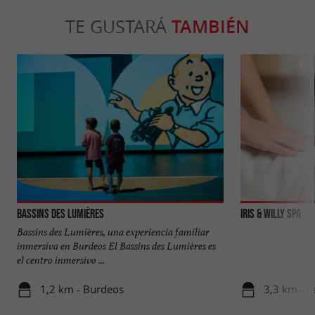
TE GUSTARÁ
TAMBIÉN
Bassins des Lumières
Iris & Willy Spa
Bassins des Lumières, una experiencia familiar
inmersiva en Burdeos El Bassins des Lumières es
el centro inmersivo ...
1,2 km - Burdeos
3,3 km - L