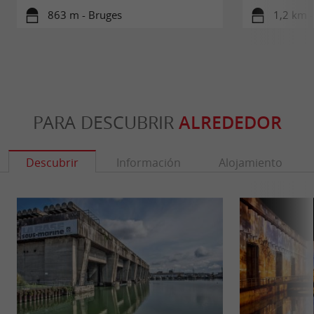
863 m - Bruges
1,2 km -
PARA DESCUBRIR
ALREDEDOR
Descubrir
Información
Alojamiento