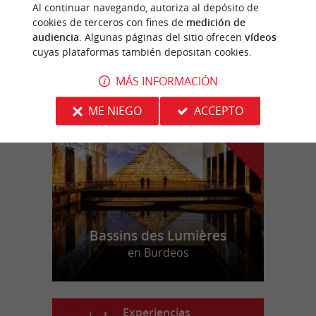
Les Vélos de l'Ouest
Al continuar navegando, autoriza al depósito de
cookies de terceros con fines de
medición de
audiencia
. Algunas páginas del sitio ofrecen
vídeos
cuyas plataformas también depositan cookies.
MÁS INFORMACIÓN
n
u
e
s
t
r
o
a
v
o
r
i
t
f
o
ME NIEGO
ACCEPTO
Bassins des Lumières
en Burdeos
Experiencias