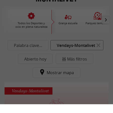
Todos los Deportes y
Granja escuela
Parques temáticos
ocio en plena naturaleza
Palabra clave...
Vendays-Montalivet
Abierto hoy
Más filtros
Mostrar mapa
Vendays-Montalivet