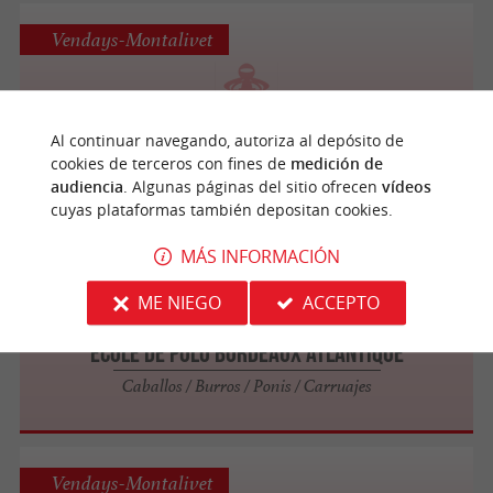
Vendays-Montalivet
Karting Montalivet
Al continuar navegando, autoriza al depósito de
Karting
cookies de terceros con fines de
medición de
audiencia
. Algunas páginas del sitio ofrecen
vídeos
cuyas plataformas también depositan cookies.
MÁS INFORMACIÓN
Vendays-Montalivet
ME NIEGO
ACCEPTO
École de polo Bordeaux Atlantique
Caballos / Burros / Ponis / Carruajes
Vendays-Montalivet