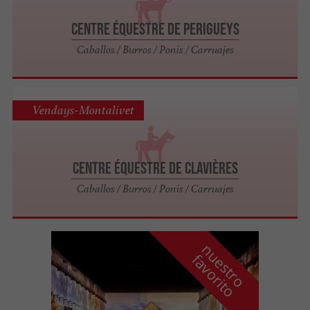
Centre équestre de Perigueys
Caballos / Burros / Ponis / Carruajes
Vendays-Montalivet
Centre Équestre de Clavières
Caballos / Burros / Ponis / Carruajes
n
u
e
s
t
r
o
a
v
o
r
i
t
f
o