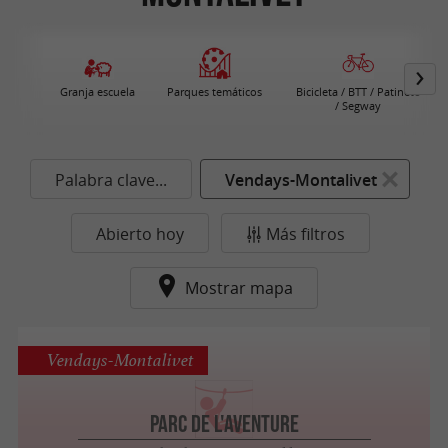
Granja escuela
Parques temáticos
Bicicleta / BTT / Patinete
/ Segway
Palabra clave...
Vendays-Montalivet
Abierto hoy
Más filtros
Mostrar mapa
Vendays-Montalivet
Parc de l'Aventure