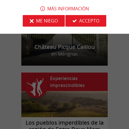
MÁS INFORMACIÓN
ME NIEGO
ACCEPTO
Château Picque Caillou
en Mérignac
Experiencias
imprescindibles
Los pueblos imperdibles de la