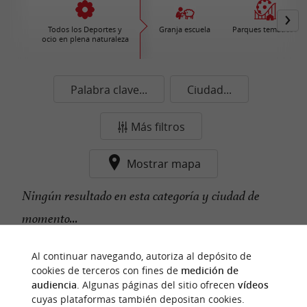
Todos los Deportes y
Granja escuela
Parques temáticos
ocio en plena naturaleza
Palabra clave...
Ciudad...
Más filtros
Mostrar mapa
Ningún resultado en esta categoría y ciudad de
momento...
Al continuar navegando, autoriza al depósito de
cookies de terceros con fines de
medición de
n
u
e
s
t
r
o
a
v
o
r
i
t
f
o
audiencia
. Algunas páginas del sitio ofrecen
vídeos
cuyas plataformas también depositan cookies.