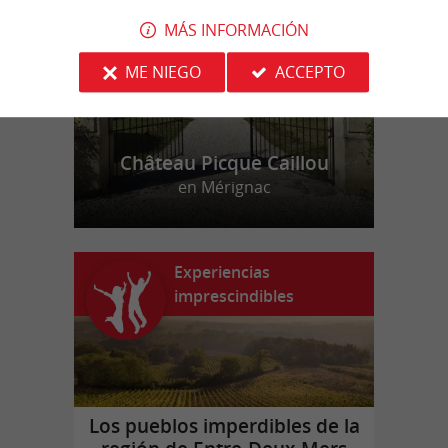
MÁS INFORMACIÓN
ME NIEGO
ACCEPTO
Château Picque Caillou
en Mérignac
Experiencias
imprescindibles
Los pueblos imperdibles de la