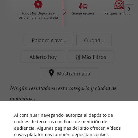
Todos los Deportes y
Granja escuela
Parques temáticos
ocio en plena naturaleza
Palabra clave...
Ciudad...
Abierto hoy
Más filtros
Mostrar mapa
Ningún resultado en esta categoría y ciudad de
momento...
Al continuar navegando, autoriza al depósito de
cookies de terceros con fines de
medición de
n
u
e
s
t
r
o
a
v
o
r
i
t
f
o
audiencia
. Algunas páginas del sitio ofrecen
vídeos
cuyas plataformas también depositan cookies.