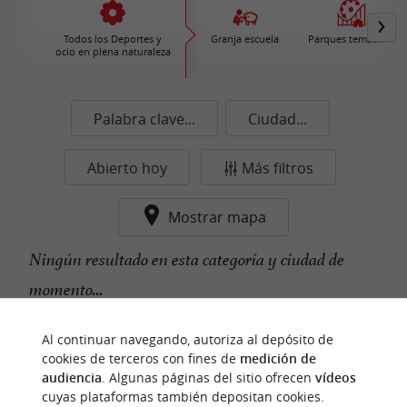
Todos los Deportes y
Granja escuela
Parques temáticos
ocio en plena naturaleza
Palabra clave...
Ciudad...
Abierto hoy
Más filtros
Mostrar mapa
Ningún resultado en esta categoría y ciudad de
momento...
Al continuar navegando, autoriza al depósito de
cookies de terceros con fines de
medición de
n
u
e
s
t
r
o
a
v
o
r
i
t
f
o
audiencia
. Algunas páginas del sitio ofrecen
vídeos
cuyas plataformas también depositan cookies.