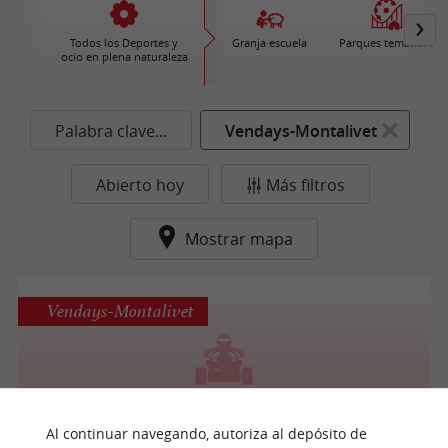
Todos los Deportes y
Granja escuela
Parques temáticos
ocio en plena naturaleza
Palabra clave...
Vendays-Montalivet
Abierto hoy
Más filtros
Mostrar mapa
Vendays-Montalivet
Karting Montalivet
Al continuar navegando, autoriza al depósito de