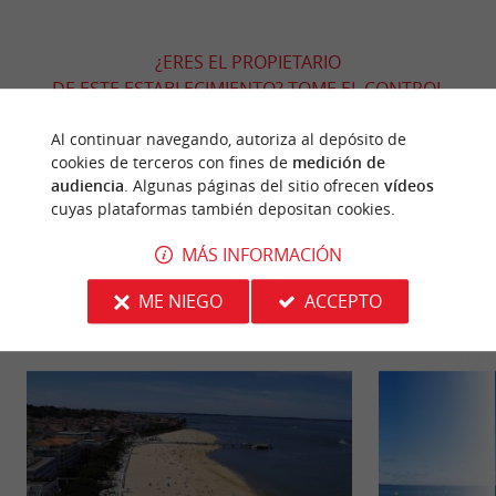
¿ERES EL PROPIETARIO
DE ESTE ESTABLECIMIENTO? TOME EL CONTROL
DE SU ARCHIVO Y MODIFÍQUELO
Al continuar navegando, autoriza al depósito de
SEGÚN SUS DESEOS...
cookies de terceros con fines de
medición de
audiencia
. Algunas páginas del sitio ofrecen
vídeos
cuyas plataformas también depositan cookies.
PARA DESCUBRIR
ALREDEDOR
MÁS INFORMACIÓN
ME NIEGO
ACCEPTO
Descubrir
Información
Alojamiento