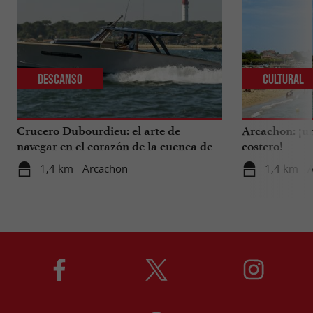
Descanso
Cultural
Crucero Dubourdieu: el arte de
Arcachon: ¡un
navegar en el corazón de la cuenca de
costero!
Arcachon.
1,4 km - Arcachon
1,4 km - 