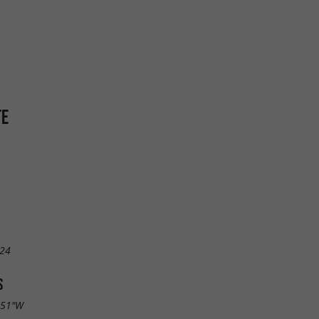
TE
 24
S
.51"W