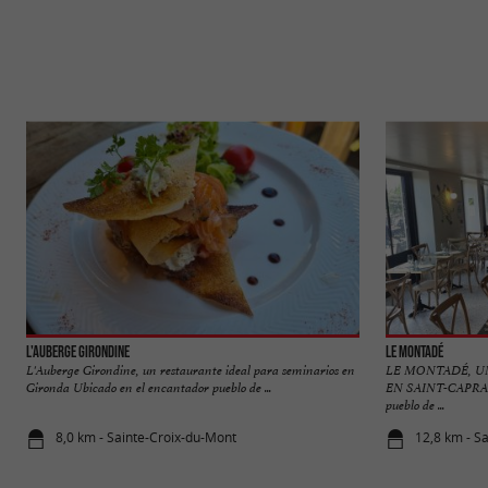
L'Auberge Girondine
Le Montadé
L'Auberge Girondine, un restaurante ideal para seminarios en
LE MONTADÉ, U
Gironda Ubicado en el encantador pueblo de ...
EN SAINT-CAPRAI
pueblo de ...
8,0 km - Sainte-Croix-du-Mont
12,8 km - S