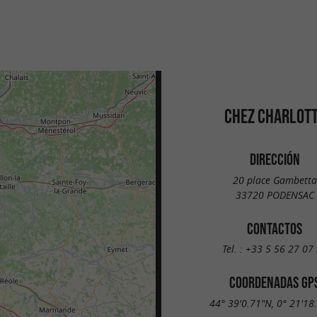
CHEZ CHARLOT
DIRECCIÓN
20 place Gambetta
33720 PODENSAC
CONTACTOS
Tel. :
+33 5 56 27 07
COORDENADAS GP
44° 39'0.71"N, 0° 21'18