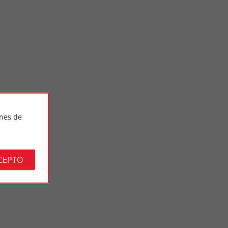
ines de
Château de Cadillac
os. Un cadete
El Castillo de Cadillac es un magnífico palacio de estilo clásico
 ...
puro, conocido como «à la française». Este ...
CEPTO
3,1 km - Cadillac