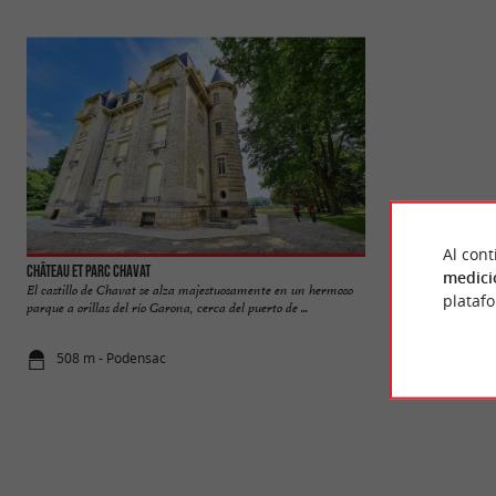
Al cont
Château et Parc Chavat
Parc Chavat Poden
medici
El castillo de Chavat se alza majestuosamente en un hermoso
El Parque Chava es
plataf
parque a orillas del río Garona, cerca del puerto de ...
Podensac, a orillas 
508 m - Podensac
513 m - Po