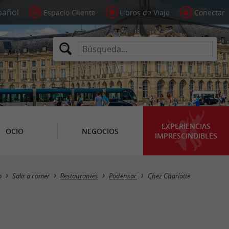
Espacio Cliente
Libros de Viaje
Conectar
EXPERIENCIAS
OCIO
NEGOCIOS
IMPRESCINDIBLES
o
Salir a comer
Restaurantes
Podensac
Chez Charlotte