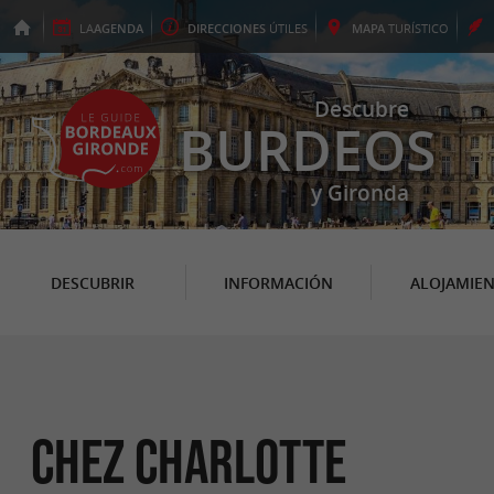
LA
AGENDA
DIRECCIONES
ÚTILES
MAPA
TURÍSTICO
Descubre
BURDEOS
y Gironda
DESCUBRIR
INFORMACIÓN
ALOJAMIE
Chez Charlotte