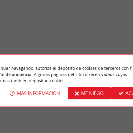
inuar navegando, autoriza al depósito de cookies de terceros con f
sac
Château Ducal de Cadillac
ón de audiencia
. Algunas páginas del sitio ofrecen
vídeos
cuyas
 un jardín urbano situado en las afueras de
A orillas del Garona, a 40 minutos de Burde
ormas también depositan cookies.
del río Garona. Su diseño es de ...
gascón de ascenso meteórico, precursor de los
MÁS INFORMACIÓN
ME NIEGO
AC
densac
3,1 km - Cadillac