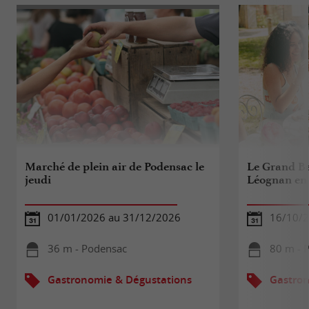
Marché de plein air de Podensac le
Le Grand Ba
jeudi
Léognan en 
01/01/2026 au 31/12/2026
16/10/
36 m - Podensac
80 m - 
Gastronomie & Dégustations
Gastron