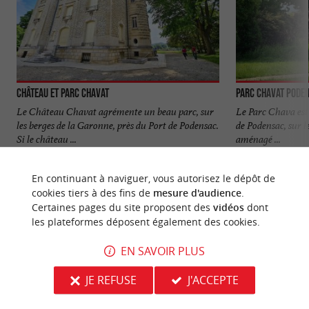
Château et Parc Chavat
Parc Chavat Pode
Le Château Chavat agrémente un beau parc, sur
Le Parc Chava est 
les berges de la Garonne, près du Port de Podensac.
de Podensac, sur le
Si le château ...
aménagé ...
508 m - Podensac
513 m - P
En continuant à naviguer, vous autorisez le dépôt de
cookies tiers à des fins de
mesure d'audience
.
Certaines pages du site proposent des
vidéos
dont
les plateformes déposent également des cookies.
EN SAVOIR PLUS
NOUS AVONS TESTÉ
POUR VOUS
JE REFUSE
J'ACCEPTE