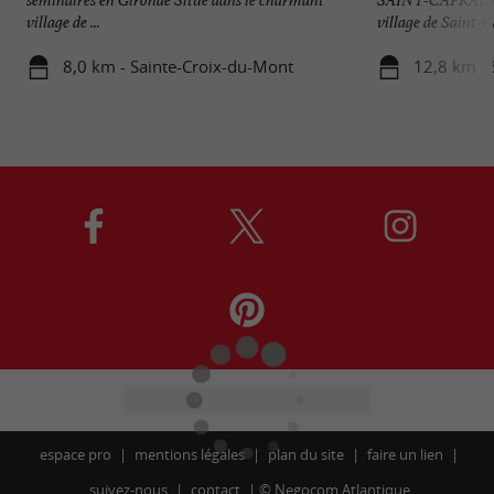
village de ...
village de Saint-C
8,0 km - Sainte-Croix-du-Mont
12,8 km - 
espace pro
mentions légales
plan du site
faire un lien
suivez-nous
contact
©
Negocom Atlantique