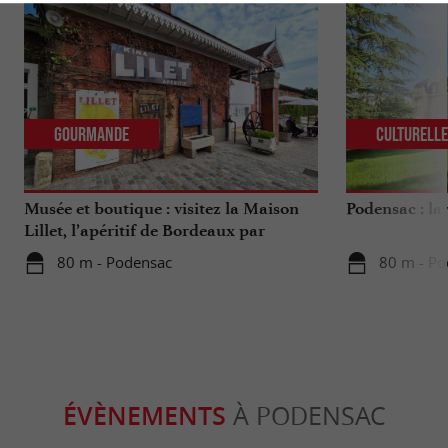
Gourmande
Culturell
Musée et boutique : visitez la Maison
Podensac : la 
Lillet, l’apéritif de Bordeaux par
excellence
80 m - Podensac
80 m - Po
ÉVÈNEMENTS
À PODENSAC