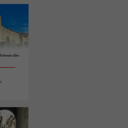
 château des
le