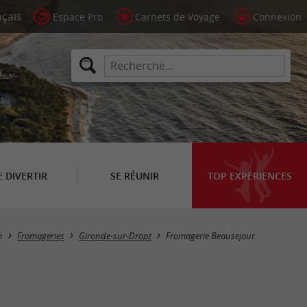
Espace Pro
Carnets de Voyage
Connexion
E DIVERTIR
SE RÉUNIR
TOP EXPÉRIENCES
n
Fromageries
Gironde-sur-Dropt
Fromagerie Beausejour