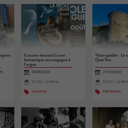
sogone
Concert dessiné Conte
Visite guidée - Le
fantastique accompagné à
Quat'Sos
l'orgue
26
09/08/2026
21/10/2026
3,2 km - La Réole
3,2 km - La Réo
Concerts
Patrimoine