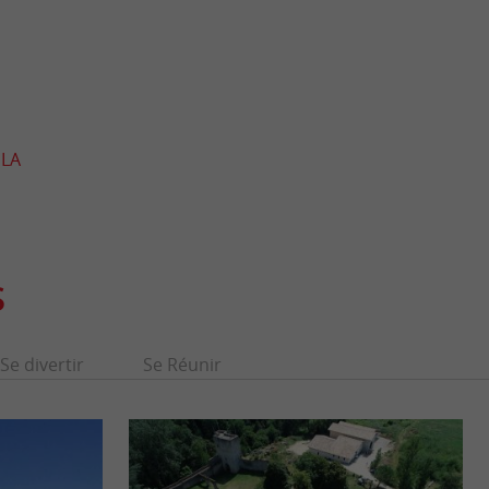
 LA
S
Se divertir
Se Réunir