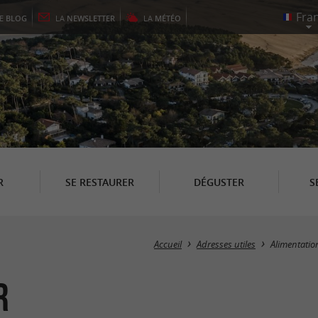
LE
BLOG
LA
NEWSLETTER
LA
MÉTÉO
R
SE RESTAURER
DÉGUSTER
S
Accueil
Adresses utiles
Alimentatio
r