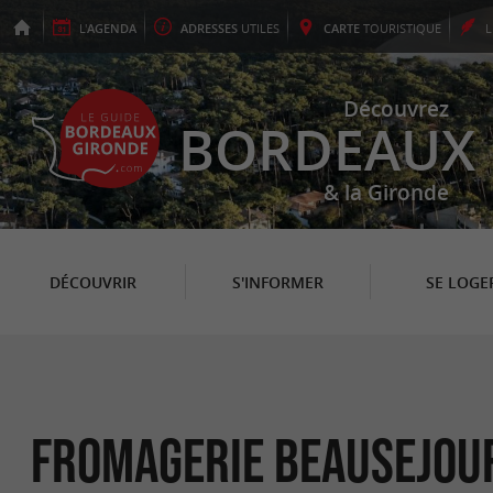
L'
AGENDA
ADRESSES
UTILES
CARTE
TOURISTIQUE
Découvrez
BORDEAUX
& la Gironde
DÉCOUVRIR
S'INFORMER
SE LOGE
Fromagerie Beausejou