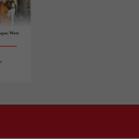
ique: West
le