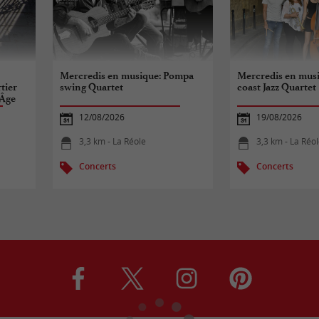
Mercredis en musique: Pompa
Mercredis en mus
tier
swing Quartet
coast Jazz Quartet
 Âge
12/08/2026
19/08/2026
3,3 km - La Réole
3,3 km - La Réo
Concerts
Concerts