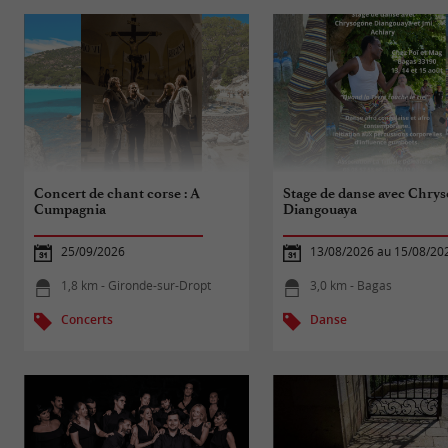
Concert de chant corse : A
Stage de danse avec Chry
Cumpagnia
Diangouaya
25/09/2026
13/08/2026 au 15/08/20
1,8 km - Gironde-sur-Dropt
3,0 km - Bagas
Concerts
Danse