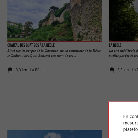
Château des Quat'Sos à La Réole
La Réole
Situé sur les berges de la Garonne, sur la commune de la Réole,
La cité médiévale de
le Château des Quat’Sostient son nom de ses ...
ruelles pavées et ses
3,3 km - La Réole
3,3 km - La 
En cont
mesure
platef