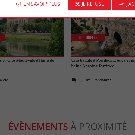
EN SAVOIR PLUS
JE REFUSE
J'A
Culturelle
ole : Cité Médiévale à flanc de
Une balade à Pondaurat et sa co
Saint-Antoine fortifiée
Réole
6,6 km - Pondaurat
ÉVÈNEMENTS
À PROXIMITÉ