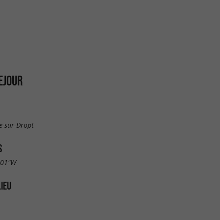
EJOUR
e-sur-Dropt
S
.01"W
LIEU