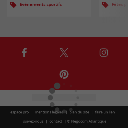
Evènements sportifs
Fêtes p
espace pro
mentions légales
plan du site
faire un lien
suivez-nous
contact
©
Negocom Atlantique