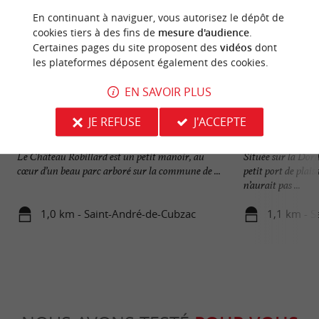
En continuant à naviguer, vous autorisez le dépôt de
cookies tiers à des fins de
mesure d'audience
.
Certaines pages du site proposent des
vidéos
dont
les plateformes déposent également des cookies.
EN SAVOIR PLUS
JE REFUSE
J'ACCEPTE
Le Château Robillard et son parc
Saint-André-de-C
Le Château Robillard est un petit manoir, au
Située sur la Dor
cœur d’un beau parc arboré sur la commune de ...
petit port de plais
n’aurait pas ...
1,0 km - Saint-André-de-Cubzac
1,1 km - S