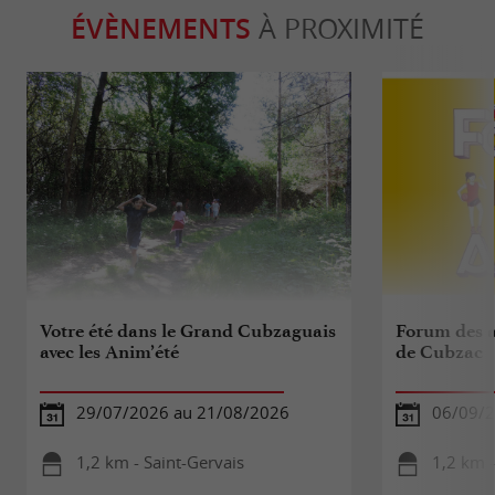
ÉVÈNEMENTS
À PROXIMITÉ
Votre été dans le Grand Cubzaguais
Forum des a
avec les Anim’été
de Cubzac
29/07/2026 au 21/08/2026
06/09/
1,2 km - Saint-Gervais
1,2 km 