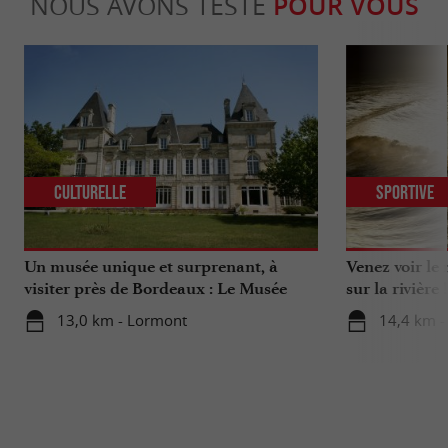
NOUS AVONS TESTÉ
POUR VOUS
Culturelle
Sportive
Un musée unique et surprenant, à
Venez voir le
visiter près de Bordeaux : Le Musée
sur la rivière !
National de l’Assurance Maladie
13,0 km - Lormont
14,4 km -