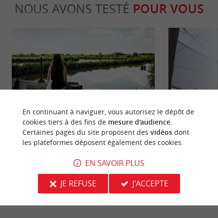
NOUS AVONS TESTÉ
POUR VOUS
Familiale
Sportive
En continuant à naviguer, vous autorisez le dépôt de
cookies tiers à des fins de
mesure d'audience
.
Certaines pages du site proposent des
vidéos
dont
Domaine de Certes et de Graveyron :
Bassin Aventu
les plateformes déposent également des cookies.
balade nature
pour petits e
12,8 km - Audenge
18,3 km -
EN SAVOIR PLUS
JE REFUSE
J'ACCEPTE