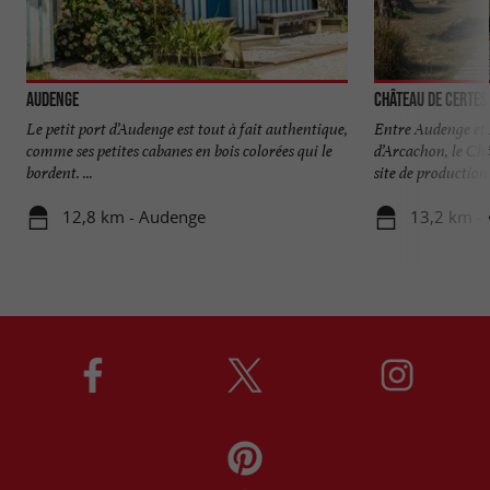
Audenge
Château de Certes
Le petit port d’Audenge est tout à fait authentique,
Entre Audenge et
comme ses petites cabanes en bois colorées qui le
d’Arcachon, le Ch
bordent. ...
site de production 
12,8 km - Audenge
13,2 km -