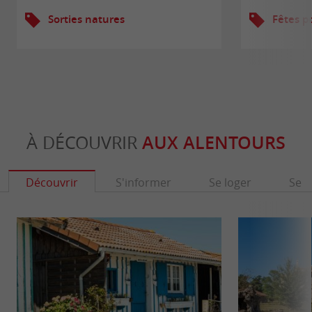
Sorties natures
Fêtes p
À DÉCOUVRIR
AUX ALENTOURS
Découvrir
S'informer
Se loger
Se r