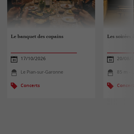
Le banquet des copains
Les soirées 
17/10/2026
20/08/
Le Pian-sur-Garonne
85 m - 
Concerts
Concert