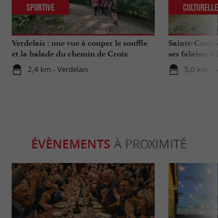
Sportive
Culturell
Verdelais : une vue à couper le souffle
Sainte-Croix-
et la balade du chemin de Croix
ses falaises d’
2,4 km - Verdelais
5,0 km - 
ÉVÈNEMENTS
À PROXIMITÉ