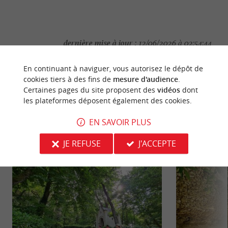
dernière mise à jour :
12/06/2026 à 02:54:44
Source :
Crédit photo :
Sirtaqui
-
Fb le banquet des
En continuant à naviguer, vous autorisez le dépôt de
cookies tiers à des fins de
mesure d'audience
.
copains Gironde -
CC BY-NC-ND 4.0
Certaines pages du site proposent des
vidéos
dont
les plateformes déposent également des cookies.
EN SAVOIR PLUS
NOUS AVONS TESTÉ
POUR VOUS
JE REFUSE
J'ACCEPTE