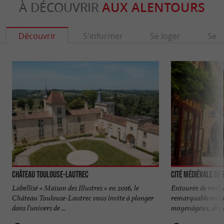
À DÉCOUVRIR
AUX ALENTOURS
Découvrir
S'informer
Se loger
Se r
Château Toulouse-Lautrec
Cité médiévale de
Labellisé « Maison des Illustres » en 2016, le
Entourée de rempa
Château Toulouse-Lautrec vous invite à plonger
remarquable ense
dans l'univers de ...
moyenâgeux, dispo