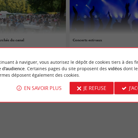
chés du canal
Concerts estivaux
07/08/2026
inuant à naviguer, vous autorisez le dépôt de cookies tiers à des fi
-Dorthe
Vendays-Montalivet
 d'audience
. Certaines pages du site proposent des
vidéos
dont le
ormes déposent également des cookies.
Concerts
EN SAVOIR PLUS
JE REFUSE
J'A