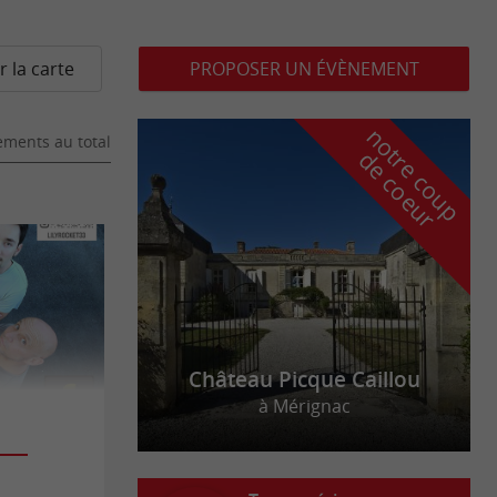
r la carte
PROPOSER UN ÉVÈNEMENT
n
o
t
e
c
o
u
p
e
c
o
e
u
ments au total
r
d
r
Château Picque Caillou
à Mérignac