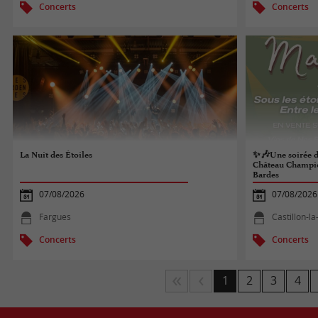
Concerts
Concerts
La Nuit des Étoiles
✨🎶Une soirée d
Château Champio
Bardes
07/08/2026
07/08/2026
Fargues
Castillon-la
Concerts
Concerts
1
2
3
4