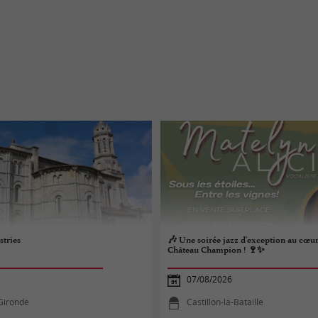
stries
🎶 Une soirée jazz d'exception au cœur
Château Champion ! 🍷✨
07/08/2026
Gironde
Castillon-la-Bataille