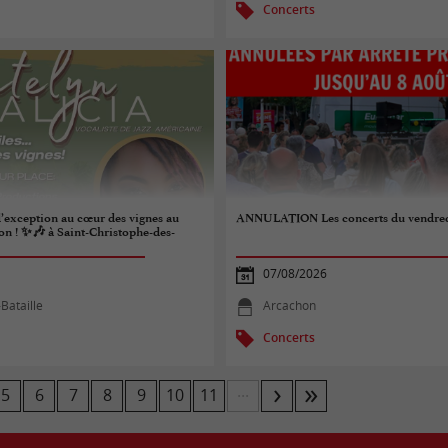
Concerts
’exception au cœur des vignes au
ANNULATION Les concerts du vendredi
n ! ✨🎶 à Saint-Christophe-des-
07/08/2026
-Bataille
Arcachon
Concerts
...
5
6
7
8
9
10
11