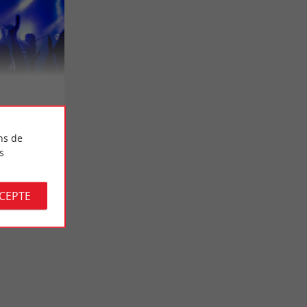
ns de
s
CCEPTE