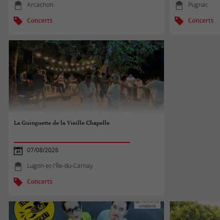
Arcachon
Pugnac
Concerts
Concerts
La Guinguette de la Vieille Chapelle
07/08/2026
Lugon-et-l'Île-du-Carnay
Concerts