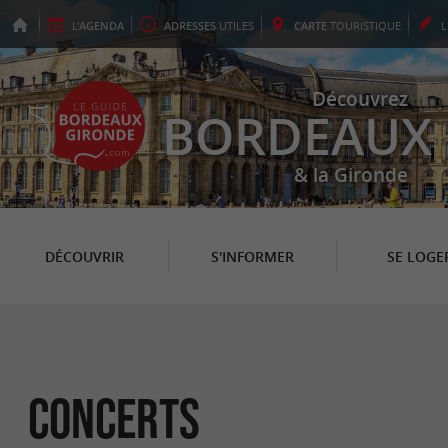
L'
AGENDA
ADRESSES
UTILES
CARTE
TOURISTIQUE
Découvrez
BORDEAUX
& la Gironde
DÉCOUVRIR
S'INFORMER
SE LOGE
Concerts