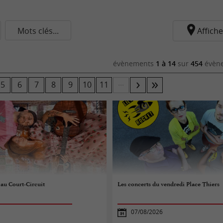
Mots clés...
Affiche
évènements
1 à 14
sur
454
évène
...
5
6
7
8
9
10
11
au Court-Circuit
Les concerts du vendredi Place Thiers
07/08/2026