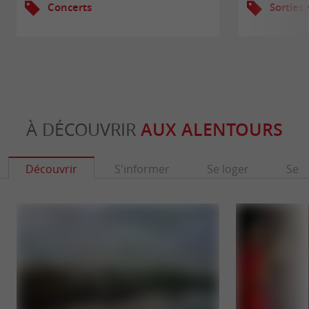
Concerts
Sorties
À DÉCOUVRIR
AUX ALENTOURS
Découvrir
S'informer
Se loger
Se r