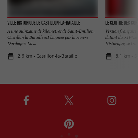
Ville historique de Castillon-la-Bataille
Le Cloître des Cor
A une quinzaine de kilomètres de Saint-Emilion,
Version française 
Castillon la Bataille est baignée par la rivière
datant du XIVᵉ si
Dordogne. La ...
Historique, se trou
2,6 km - Castillon-la-Bataille
8,1 km - S