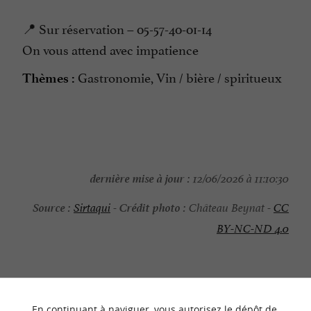
📍 Sur réservation – 05-57-40-01-14
On vous attend avec impatience
Gastronomie, Vin / bière / spiritueux
Thèmes :
dernière mise à jour :
12/06/2026 à 11:10:30
Source :
Crédit photo :
Sirtaqui
-
Château Beynat -
CC
BY-NC-ND 4.0
En continuant à naviguer, vous autorisez le dépôt de