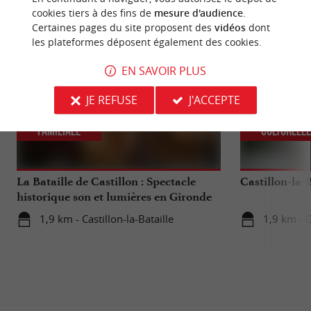
NOUS AVONS TESTÉ
POUR VOUS
cookies tiers à des fins de
mesure d'audience
.
Certaines pages du site proposent des
vidéos
dont
les plateformes déposent également des cookies.
EN SAVOIR PLUS
JE REFUSE
J'ACCEPTE
Familiale
Culturell
La Bataille de Castillon : Spectacle
Castillon-la-B
historique son et lumières en Gironde
1,9 km - Castillon-la-Bataille
1,9 km - C