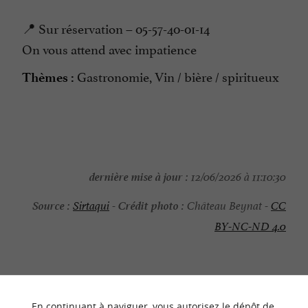
📍 Sur réservation – 05-57-40-01-14
On vous attend avec impatience
Gastronomie, Vin / bière / spiritueux
Thèmes :
dernière mise à jour :
12/06/2026 à 11:10:30
Source :
Crédit photo :
Sirtaqui
-
Château Beynat -
CC
BY-NC-ND 4.0
En continuant à naviguer, vous autorisez le dépôt de