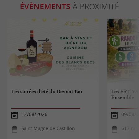
ÉVÈNEMENTS
À PROXIMITÉ
Les soirées d'été du Beynat Bar
Les ESTIVA
Ensemble
12/08/2026
09/08/
Saint-Magne-de-Castillon
617 m -