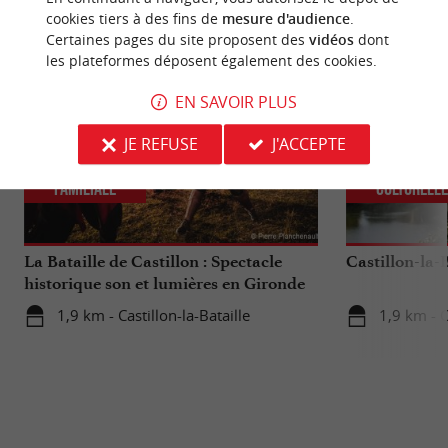
NOUS AVONS TESTÉ
POUR VOUS
cookies tiers à des fins de
mesure d'audience
.
Certaines pages du site proposent des
vidéos
dont
les plateformes déposent également des cookies.
EN SAVOIR PLUS
JE REFUSE
J'ACCEPTE
Familiale
Culturell
La Bataille de Castillon : Spectacle
Castillon-la-B
historique son et lumières en Gironde
1,9 km - Castillon-la-Bataille
1,9 km - C