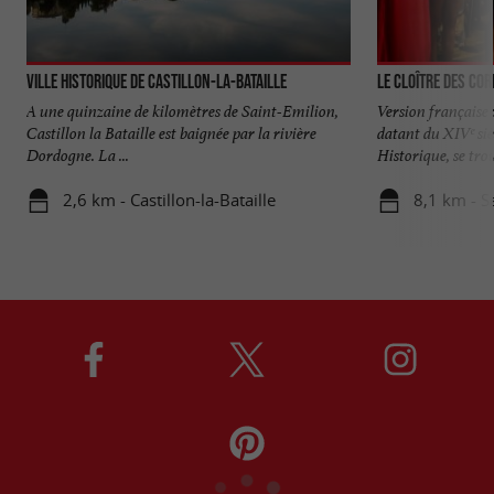
Ville historique de Castillon-la-Bataille
Le Cloître des Cor
A une quinzaine de kilomètres de Saint-Emilion,
Version française 
Castillon la Bataille est baignée par la rivière
datant du XIVᵉ si
Dordogne. La ...
Historique, se trou
2,6 km - Castillon-la-Bataille
8,1 km - S