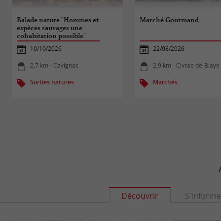
Balade nature "Hommes et
Marché Gourmand
espèces sauvages une
cohabitation possible"
10/10/2026
22/08/2026
2,7 km - Cavignac
2,9 km - Civrac-de-Blaye
Sorties natures
Marchés
Découvrir
S'informe