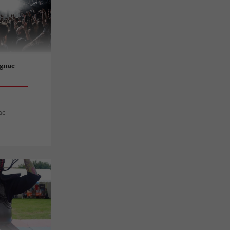
ignac
ac