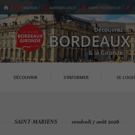
L'
AGENDA
ADRESSES
UTILES
CARTE
TOURISTIQUE
Découvrez
BORDEAUX
& la Gironde
DÉCOUVRIR
S'INFORMER
SE LOGE
SAINT-MARIENS
vendredi 7 août 2026