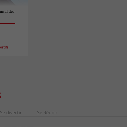
unal des
rtifs
S
Se divertir
Se Réunir