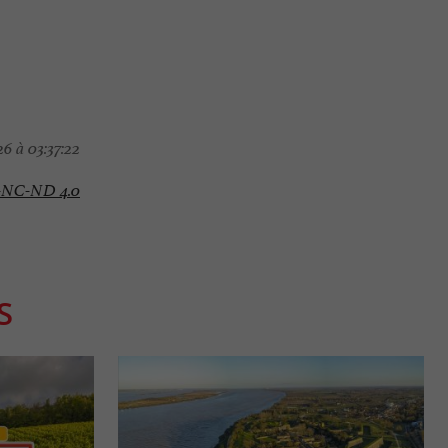
6 à 03:37:22
-NC-ND 4.0
S