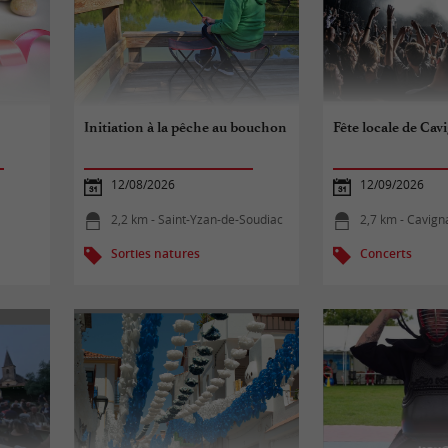
Initiation à la pêche au bouchon
Fête locale de Cav
12/08/2026
12/09/2026
2,2 km - Saint-Yzan-de-Soudiac
2,7 km - Cavign
Sorties natures
Concerts