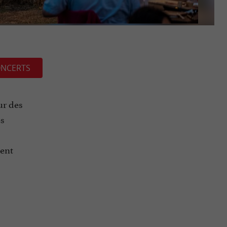
NCERTS
ur des
es
ment