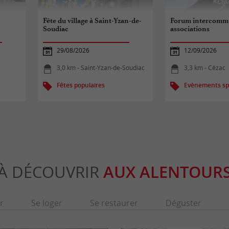
Fête du village à Saint-Yzan-de-
Forum intercomm
Soudiac
associations
29/08/2026
12/09/2026
3,0 km - Saint-Yzan-de-Soudiac
3,3 km - Cézac
Fêtes populaires
Evènements spo
À DÉCOUVRIR
AUX ALENTOUR
r
Se loger
Se restaurer
Déguster