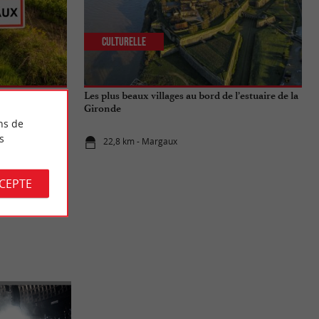
Culturelle
on célèbre
Les plus beaux villages au bord de l’estuaire de la
Gironde
ns de
s
22,8 km - Margaux
CCEPTE