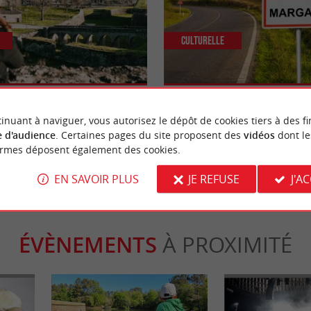
Culturelle
adelle de Blaye
Margaux, une ville réputée pour s
vignoble en Gironde
inuant à naviguer, vous autorisez le dépôt de cookies tiers à des fi
 d'audience
. Certaines pages du site proposent des
vidéos
dont le
laye
22,8 km - Margaux
ormes déposent également des cookies.
EN SAVOIR PLUS
JE REFUSE
J'A
ÉVÈNEMENTS
À PROXIMITÉ