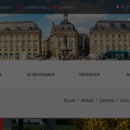
LE
BLOG
LA
NEWSLETTER
LA
MÉTÉO
R
SE RESTAURER
DÉGUSTER
S
Accueil
Agenda
Concerts
Saint