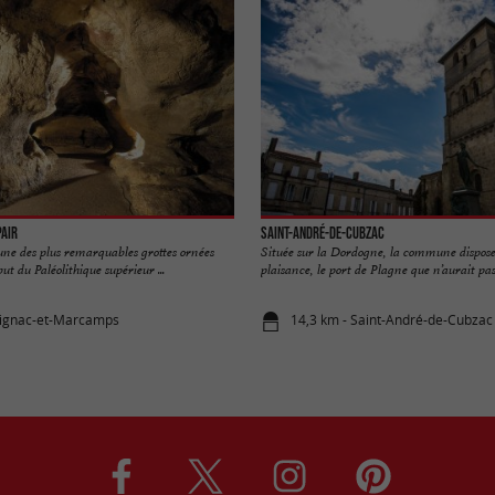
Pair
Saint-André-de-Cubzac
’une des plus remarquables grottes ornées
Située sur la Dordogne, la commune dispose 
t du Paléolithique supérieur ...
plaisance, le port de Plagne que n’aurait pas 
rignac-et-Marcamps
14,3 km - Saint-André-de-Cubzac