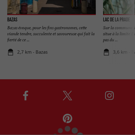
Bazas
Lac de la Prade
Bazas évoque, pour les fins gastronomes, cette
Sur la commune de
viande tendre, succulente et savoureuse qui fait la
situe à la limite E
fierté de ce ...
pas du ...
2,7 km - Bazas
3,6 km - B