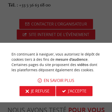
+33 5 56 63 68 00
Tél. :
CONTACTER L'ORGANISATEUR
SITE INTERNET DE L'ÉVÈNEMENT
En continuant à naviguer, vous autorisez le dépôt de
cookies tiers à des fins de
mesure d'audience
.
dernière mise à jour :
03/04/2026 à 12:52:24
Certaines pages du site proposent des
vidéos
dont
les plateformes déposent également des cookies.
Source :
Crédit photo :
Sirtaqui
-
Les Conteurs -
CC BY-
NC-ND 4.0
EN SAVOIR PLUS
JE REFUSE
J'ACCEPTE
NOUS AVONS TESTÉ
POUR VOUS