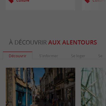
Culture
Culture
À DÉCOUVRIR
AUX ALENTOURS
Découvrir
S'informer
Se loger
Se r