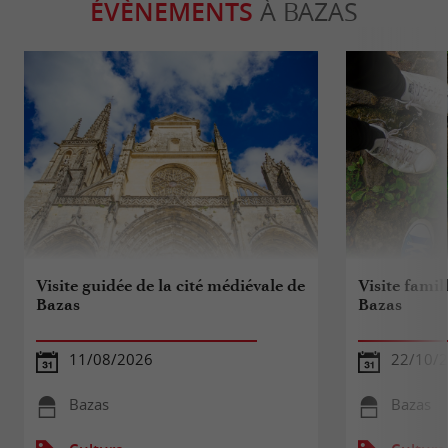
ÉVÈNEMENTS
À BAZAS
Visite guidée de la cité médiévale de
Visite famil
Bazas
Bazas
11/08/2026
22/10/
Bazas
Bazas