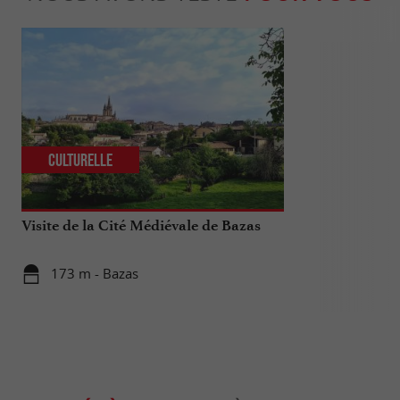
Culturelle
Sportive
Visite de la Cité Médiévale de Bazas
Les plus bell
173 m - Bazas
173 m - B