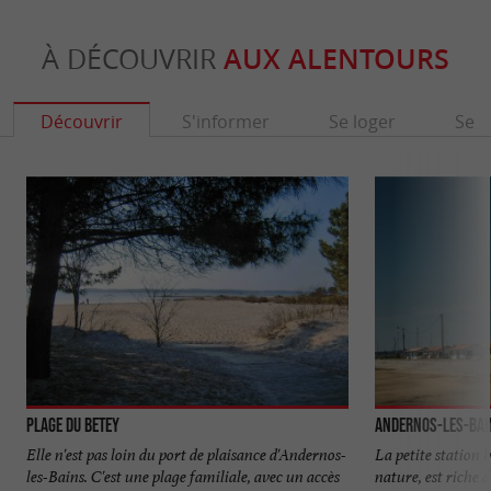
À DÉCOUVRIR
AUX ALENTOURS
Découvrir
S'informer
Se loger
Se r
Plage du Betey
Andernos-les-Bai
Elle n'est pas loin du port de plaisance d'Andernos-
La petite station b
les-Bains. C'est une plage familiale, avec un accès
nature, est riche