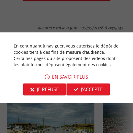
dernière mise à jour :
27/07/2026 à 03:51:42
Source :
Crédit photo :
Sirtaqui
-
Club astronomique de
En continuant à naviguer, vous autorisez le dépôt de
la Bételgeuse -
CC BY-NC-ND 4.0
cookies tiers à des fins de
mesure d'audience
.
Certaines pages du site proposent des
vidéos
dont
les plateformes déposent également des cookies.
EN SAVOIR PLUS
NOUS AVONS TESTÉ
POUR VOUS
JE REFUSE
J'ACCEPTE