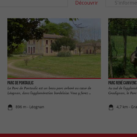
Découvrir
S'informe
Parc de Pontaulic
Parc René Canivenc
Le Parc de Pontaulic est un beau parc arboré au cœur de
Au sud de l’agglom
Léognan, dans l’agglomération bordelaise. Vous y ferez ...
Gradignan, le Parc 
896 m - Léognan
4,7 km - Gr