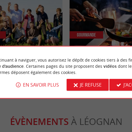
Gourmande
ermière : Magasins de
Faites voyager vos papilles à Borde
inuant à naviguer, vous autorisez le dépôt de cookies tiers à des fi
aux, avec un petit plus ...
adresses "cuisine du monde"
 d'audience
. Certaines pages du site proposent des
vidéos
dont le
ormes déposent également des cookies.
adignan
11,8 km - Bordeaux
EN SAVOIR PLUS
JE REFUSE
J'A
ÉVÈNEMENTS
À LÉOGNAN