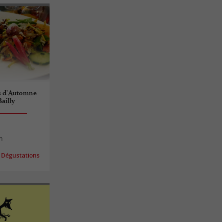
s d'Automne
ailly
n
 Dégustations