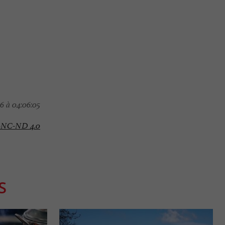
6 à 04:06:05
-NC-ND 4.0
S