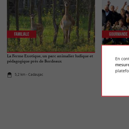
Familiale
Gourmande
La Ferme Exotique, un parc animalier ludique et
La Compagnie F
En cont
pédagogique près de Bordeaux
producteurs loc
mesure
platef
5,2 km - Cadaujac
5,5 km - Gr