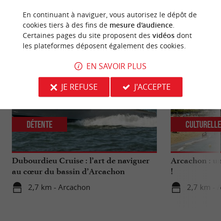
En continuant à naviguer, vous autorisez le dépôt de
cookies tiers à des fins de
mesure d'audience
.
NOUS AVONS TESTÉ
POUR VOUS
Certaines pages du site proposent des
vidéos
dont
les plateformes déposent également des cookies.
EN SAVOIR PLUS
JE REFUSE
J'ACCEPTE
Détente
Culturell
Dubourdieu Cruise : l’art de naviguer
Arcachon : un
au cœur du bassin d’Arcachon
!
2,7 km - Arcachon
2,7 km - 