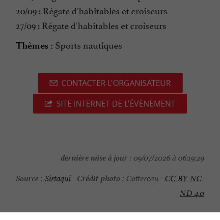
20/09 : Régate d'habitables et croiseurs
27/09 : Régate d'habitables et croiseurs
Sports nautiques
Thèmes :
CONTACTER L'ORGANISATEUR
SITE INTERNET DE L'ÉVÈNEMENT
dernière mise à jour :
09/07/2026 à 06:19:29
Source :
Crédit photo :
Sirtaqui
-
Cottereau -
CC BY-NC-
ND 4.0