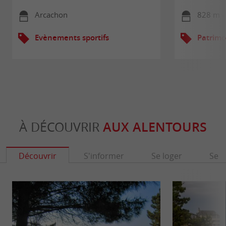
Arcachon
828 m -
Evènements sportifs
Patrimo
À DÉCOUVRIR
AUX ALENTOURS
Découvrir
S'informer
Se loger
Se r