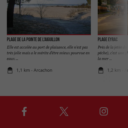
Plage de la Pointe de l'Aiguillon
Plage Eyrac
Elle est accolée au port de plaisance, elle n'est pas
Près de la jetée d
très jolie mais a le mérite d'être mieux pourvue en
pêche), c'est une p
eaux ...
la mer ...
1,1 km - Arcachon
1,2 km - 