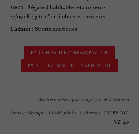
20/09 : Régate d'habitables et croiseurs
27/09 : Régate d'habitables et croiseurs
Sports nautiques
Thèmes :
CONTACTER L'ORGANISATEUR
SITE INTERNET DE L'ÉVÈNEMENT
dernière mise à jour :
09/07/2026 à 06:19:29
Source :
Crédit photo :
Sirtaqui
-
Cottereau -
CC BY-NC-
ND 4.0