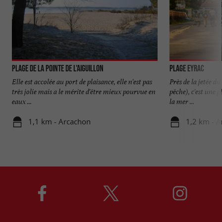
Plage de la Pointe de l'Aiguillon
Plage Eyrac
Elle est accolée au port de plaisance, elle n'est pas
Près de la jetée d
très jolie mais a le mérite d'être mieux pourvue en
pêche), c'est une p
eaux ...
la mer ...
1,1 km - Arcachon
1,2 km - 