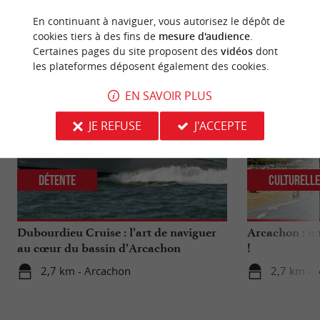
En continuant à naviguer, vous autorisez le dépôt de
cookies tiers à des fins de
mesure d'audience
.
NOUS AVONS TESTÉ
POUR VOUS
Certaines pages du site proposent des
vidéos
dont
les plateformes déposent également des cookies.
EN SAVOIR PLUS
JE REFUSE
J'ACCEPTE
Détente
Culturell
Dubourdieu Cruise : l’art de naviguer
Arcachon : un
au cœur du bassin d’Arcachon
!
2,7 km - Arcachon
2,7 km - 