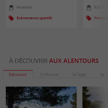
Arcachon
828 m -
Evènements sportifs
Patrimo
À DÉCOUVRIR
AUX ALENTOURS
Découvrir
S'informer
Se loger
Se r