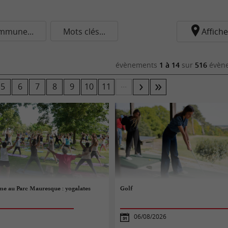
mmune...
Mots clés...
Affiche
évènements
1 à 14
sur
516
évène
...
5
6
7
8
9
10
11
e au Parc Mauresque : yogalates
Golf
06/08/2026