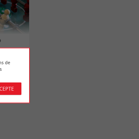
)
ns de
s
CCEPTE