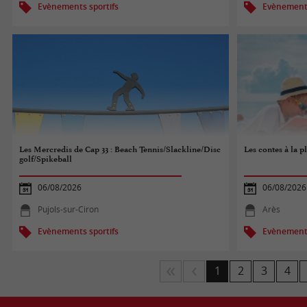
Evènements sportifs
Evènements
Les Mercredis de Cap 33 : Beach Tennis/Slackline/Disc
Les contes à la p
golf/Spikeball
06/08/2026
06/08/2026
Pujols-sur-Ciron
Arès
Evènements sportifs
Evènements
1
2
3
4