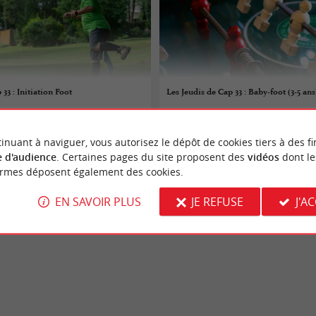
33 : Initiation Foot
Les Jeudis de Cap 33 : Baby-foot (3-5 ans
06/08/2026
inuant à naviguer, vous autorisez le dépôt de cookies tiers à des fi
Landiras
 d'audience
. Certaines pages du site proposent des
vidéos
dont le
ormes déposent également des cookies.
 sportifs
Evènements sportifs
EN SAVOIR PLUS
JE REFUSE
J'A