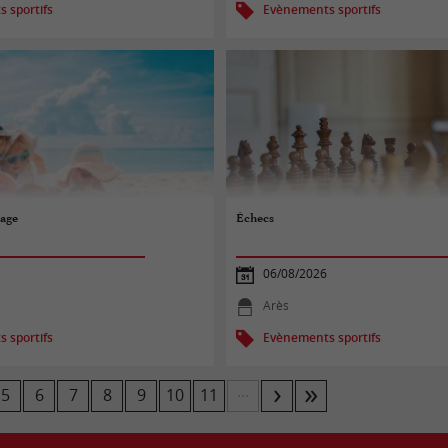
 sportifs
Evènements sportifs
lage
Échecs
06/08/2026
Arès
 sportifs
Evènements sportifs
...
5
6
7
8
9
10
11