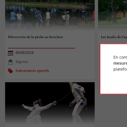
Découverte de la pêche au bouchon
Les Jeudis de Cap 
06/08/2026
06/08/2026
En cont
Biganos
Landiras
mesure
platef
Evènements sportifs
Evènements