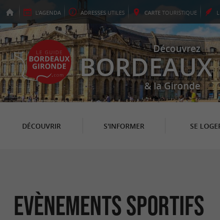
L'
AGENDA
ADRESSES
UTILES
CARTE
TOURISTIQUE
Découvrez
BORDEAUX
& la Gironde
DÉCOUVRIR
S'INFORMER
SE LOGE
Evènements sportifs