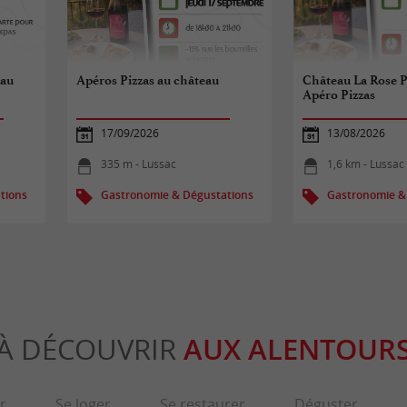
eau
Apéros Pizzas au château
Château La Rose Pe
Apéro Pizzas
17/09/2026
13/08/2026
335 m - Lussac
1,6 km - Lussac
tions
Gastronomie & Dégustations
Gastronomie &
À DÉCOUVRIR
AUX ALENTOUR
r
Se loger
Se restaurer
Déguster