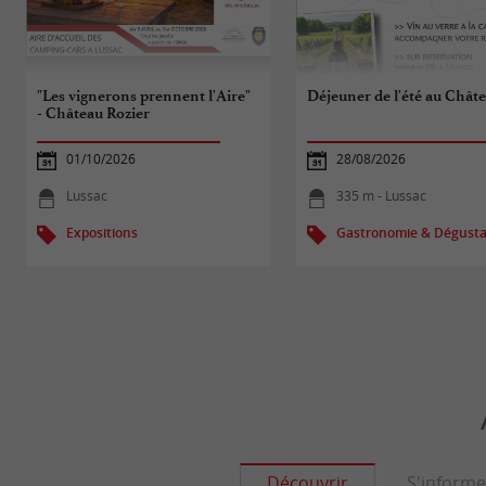
"Les vignerons prennent l'Aire"
Déjeuner de l'été au Chât
- Château Rozier
01/10/2026
28/08/2026
Lussac
335 m - Lussac
Expositions
Gastronomie & Dégusta
Découvrir
S'informe