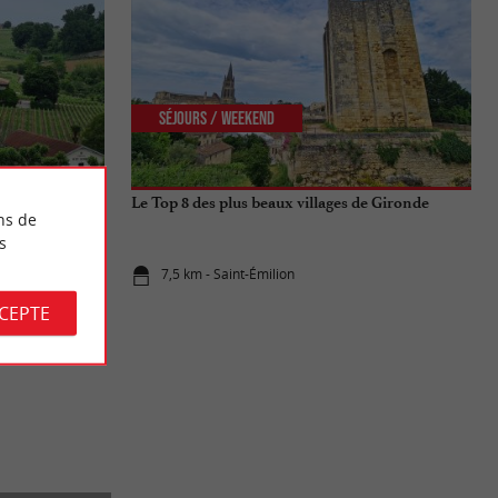
Séjours / Weekend
Le Top 8 des plus beaux villages de Gironde
ns de
s
7,5 km - Saint-Émilion
CCEPTE