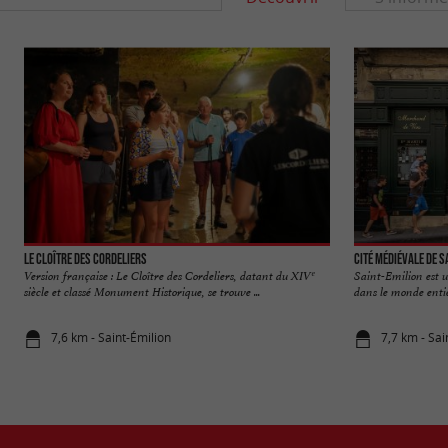
Le Cloître des Cordeliers
Cité médiévale de S
Version française : Le Cloître des Cordeliers, datant du XIVᵉ
Saint-Emilion est u
siècle et classé Monument Historique, se trouve ...
dans le monde entie
7,6 km - Saint-Émilion
7,7 km - Sai