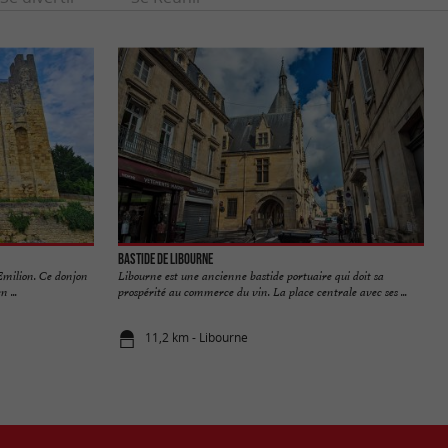
Bastide de Libourne
Emilion. Ce donjon
Libourne est une ancienne bastide portuaire qui doit sa
 ...
prospérité au commerce du vin. La place centrale avec ses ...
11,2 km - Libourne