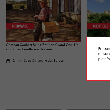
Gourmande
Culturelle
Château Gaubert Saint-Emilion Grand Cru : Un
Tout savoir sur
En cont
vin fait en famille avec le cœur
catacombes de
mesure
platef
6,1 km - Saint-Christophe-des-Bardes
7,5 km - Sai