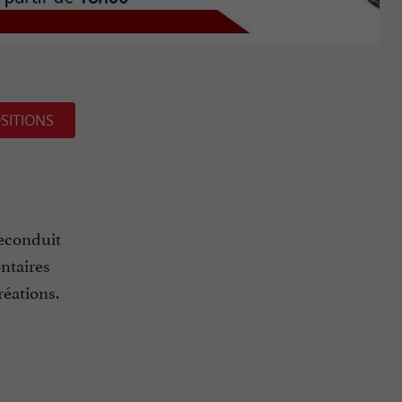
SITIONS
econduit
ontaires
réations.