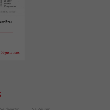
rrière :
 Dégustations
S
Se divertir
Se Réunir