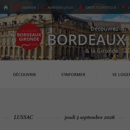
L'
AGENDA
ADRESSES
UTILES
CARTE
TOURISTIQUE
Découvrez
BORDEAUX
& la Gironde
DÉCOUVRIR
S'INFORMER
SE LOGE
LUSSAC
jeudi 3 septembre 2026