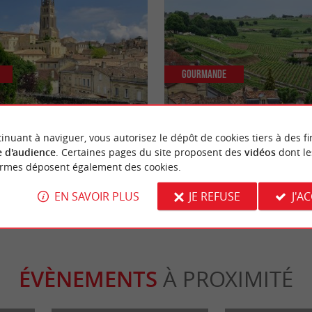
Gourmande
 l'église monolithe et les
Le vignoble de Saint-Émilion
inuant à naviguer, vous autorisez le dépôt de cookies tiers à des fi
 Saint-Emilion
 d'audience
. Certaines pages du site proposent des
vidéos
dont le
ormes déposent également des cookies.
nt-Émilion
7,5 km - Saint-Émilion
EN SAVOIR PLUS
JE REFUSE
J'A
ÉVÈNEMENTS
À PROXIMITÉ