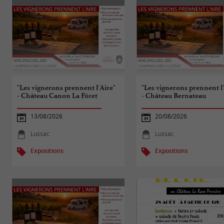
"Les vignerons prennent l'Aire"
"Les vignerons prennent l
- Château Canon La Fôret
- Château Bernateau
13/08/2026
20/08/2026
Lussac
Lussac
Expositions
Expositions