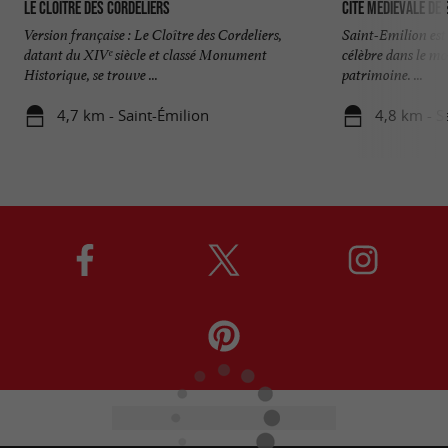
Le Cloître des Cordeliers
Cité médiévale de 
Version française : Le Cloître des Cordeliers,
Saint-Emilion est 
datant du XIVᵉ siècle et classé Monument
célèbre dans le mo
Historique, se trouve ...
patrimoine. ...
4,7 km - Saint-Émilion
4,8 km - S