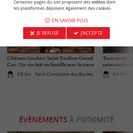
Certaines pages du site proposent des
vidéos
dont
les plateformes déposent également des cookies.
EN SAVOIR PLUS
JE REFUSE
J'ACCEPTE
Gourmande
Culturell
Château Gaubert Saint-Emilion Grand
Tout savoir su
Cru : Un vin fait en famille avec le cœur
catacombes d
3,8 km - Saint-Christophe-des-Bardes
4,6 km - S
ÉVÈNEMENTS
À PROXIMITÉ