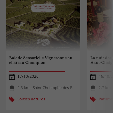
Balade Sensorielle Vigneronne au
La nuit des
château Champion
Haut-Chaig
17/10/2026
16/10/2
2,3 km - Saint-Christophe-des-Bardes
2,7 km 
Sorties natures
Patrimo