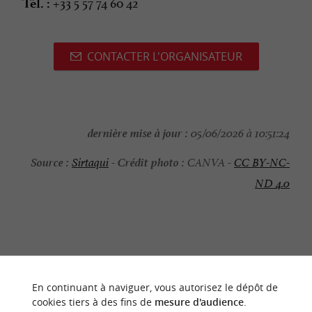
+33 5 57 74 60 42
Tél. :
CONTACTER L'ORGANISATEUR
dernière mise à jour :
05/06/2026 à 10:51:24
Source :
Crédit photo :
Sirtaqui
-
CANVA -
CC BY-NC-
ND 4.0
NOUS AVONS TESTÉ
POUR VOUS
En continuant à naviguer, vous autorisez le dépôt de
cookies tiers à des fins de
mesure d'audience
.