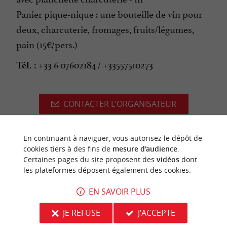
Panier pique-nique : une bouteille de vin pour
deux, charcuterie, fromages, fruits/légumes,
pain (15€/pers.)
+33 6 07602184 / +33557510273
Tél. :
CONTACTER L'ORGANISATEUR
SITE INTERNET DE L'ÉVÈNEMENT
En continuant à naviguer, vous autorisez le dépôt de
cookies tiers à des fins de
mesure d'audience
.
Certaines pages du site proposent des
vidéos
dont
les plateformes déposent également des cookies.
dernière mise à jour :
15/06/2026 à 11:46:50
EN SAVOIR PLUS
Source :
Image d'illustration non
Sirtaqui
-
JE REFUSE
J'ACCEPTE
contractuelle