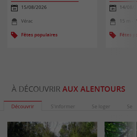
15/08/2026
14/08/
Vérac
15 m - 
Fêtes populaires
Fêtes p
À DÉCOUVRIR
AUX ALENTOURS
Découvrir
S'informer
Se loger
Se r