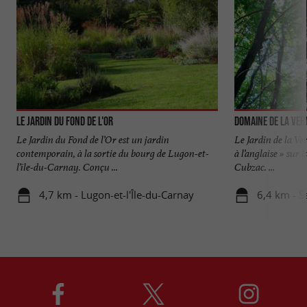
Le Jardin du Fond de l'Or
Domaine de la Ver
Le Jardin du Fond de l’Or est un jardin
Le Jardin de la Ve
contemporain, à la sortie du bourg de Lugon-et-
à l’anglaise » su
l’île-du-Carnay. Conçu ...
Cubzac. ...
4,7 km - Lugon-et-l'Île-du-Carnay
6,4 km - S