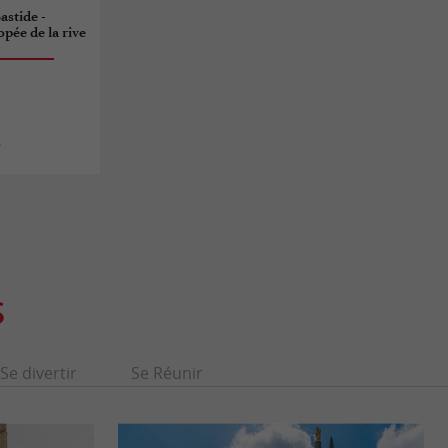
astide -
pée de la rive
s
S
Se divertir
Se Réunir