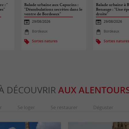
c : "
Balade urbaine aux Capucins :
Balade urbaine à B
es"
"Déambulations secrètes dans le
Benauge : "Une épo
ventre de Bordeaux"
droite"
29/08/2026
29/08/2026
Bordeaux
Bordeaux
Sorties natures
Sorties nature
À DÉCOUVRIR
AUX ALENTOUR
r
Se loger
Se restaurer
Déguster