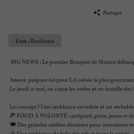
Partager
Bordeaux
Lieu :
BIG NEWS : Le premier Banquet de Monzù débarq
Amore, prépare-toi pour LA soirée la plus gourmand
Le jeudi 21 mai, on casse les codes et on installe
Le concept ? Une ambiance survoltée et un véritable
🍕 FOOD À VOLONTÉ : antipasti, pizza, pasta et dol
🍽️ Des grandes tablées décorées pour rencontrer tes 
🎉 Une ambiance de folie dès 19h et toute la soirée.