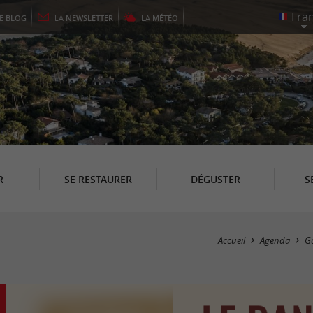
LE
BLOG
LA
NEWSLETTER
LA
MÉTÉO
R
SE RESTAURER
DÉGUSTER
S
Accueil
Agenda
G