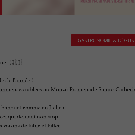
GASTRONOMIE & DÉGUS
ue ! 🇮🇹
e de l’année !
 des immenses tablées au Monzù Promenade Sainte-Cather
 banquet comme en Italie :
ci qui défilent non stop.
voisins de table et kiffer.