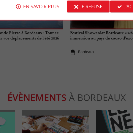
EN SAVOIR PLUS
JE REFUSE
J'A
Gourmande
t de Pierre à Bordeaux : Tout ce
Festival Showcolat Bordeaux 2026
r vos déplacements de l'été 2026
immersion au pays du cacao d’exc
Bordeaux
ÉVÈNEMENTS
À BORDEAUX