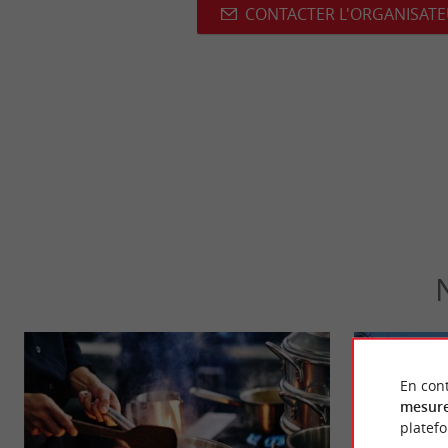
CONTACTER L'ORGANISAT
En cont
mesure
platef