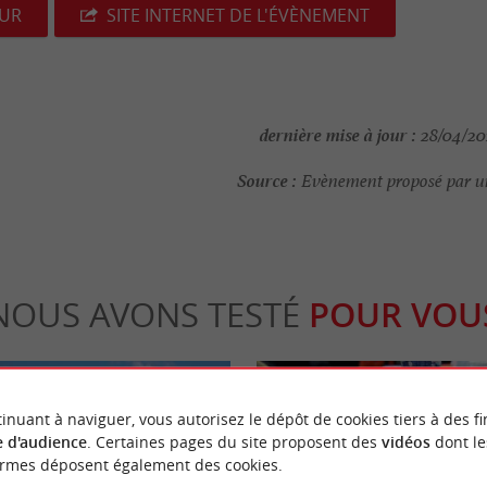
EUR
SITE INTERNET DE L'ÉVÈNEMENT
dernière mise à jour :
28/04/202
Source :
Evènement proposé par un
NOUS AVONS TESTÉ
POUR VOU
inuant à naviguer, vous autorisez le dépôt de cookies tiers à des fi
 d'audience
. Certaines pages du site proposent des
vidéos
dont le
ormes déposent également des cookies.