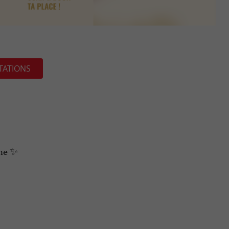
TATIONS
ine ✨