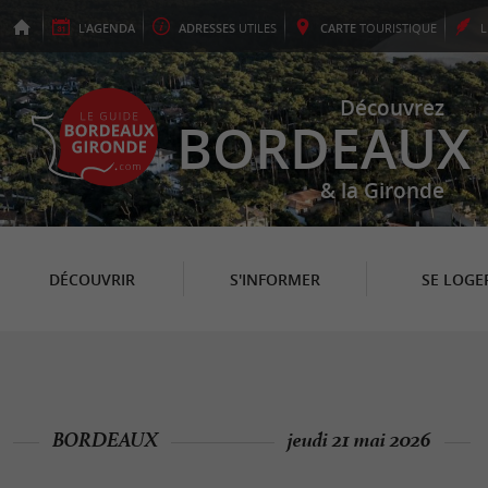
L'
AGENDA
ADRESSES
UTILES
CARTE
TOURISTIQUE
Découvrez
BORDEAUX
& la Gironde
DÉCOUVRIR
S'INFORMER
SE LOGE
BORDEAUX
jeudi 21 mai 2026