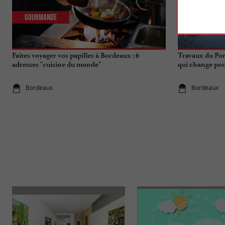
Gourmande
Actualités
Faites voyager vos papilles à Bordeaux : 6
Travaux du Pon
adresses "cuisine du monde"
qui change pou
Bordeaux
Bordeaux