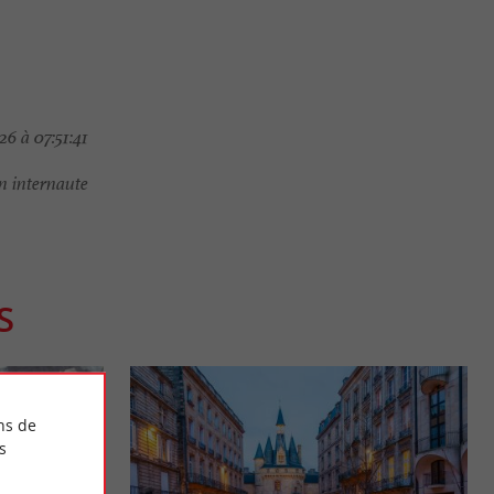
6 à 07:51:41
 internaute
S
ns de
s