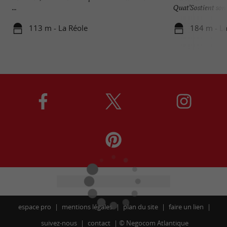
...
Quat’Sostient son 
113 m - La Réole
184 m - La
espace pro
mentions légales
plan du site
faire un lien
suivez-nous
contact
©
Negocom Atlantique