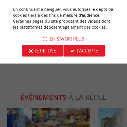
En continuant à naviguer, vous autorisez le dépôt de
cookies tiers à des fins de
mesure d'audience
.
Séjours / Weekend
Culturell
Certaines pages du site proposent des
vidéos
dont
les plateformes déposent également des cookies.
Top 10 des choses à faire dans l’Entre-
Visite de La R
EN SAVOIR PLUS
Deux-Mers
flanc de Garo
JE REFUSE
J'ACCEPTE
112 m - La Réole
112 m - L
ÉVÈNEMENTS
À LA RÉOLE