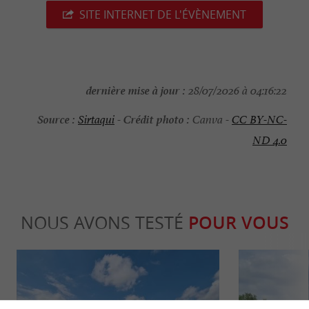
SITE INTERNET DE L'ÉVÈNEMENT
dernière mise à jour :
28/07/2026 à 04:16:22
Source :
Crédit photo :
Sirtaqui
-
Canva -
CC BY-NC-
ND 4.0
NOUS AVONS TESTÉ
POUR VOUS