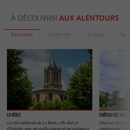
À DÉCOUVRIR
AUX ALENTOURS
Découvrir
S'informer
Se loger
Se r
La Réole
Château des Quat'
La cité médiévale de La Réole, ville d’art et
Situé sur les berg
d’histoire, avec ses ruelles pavées et ses maisons à
commune de la Réo