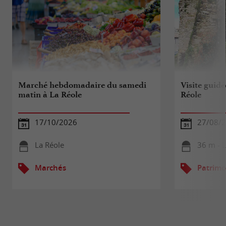
Marché hebdomadaire du samedi
Visite guidé
matin à La Réole
Réole
17/10/2026
27/08/
La Réole
36 m - 
Marchés
Patrimo