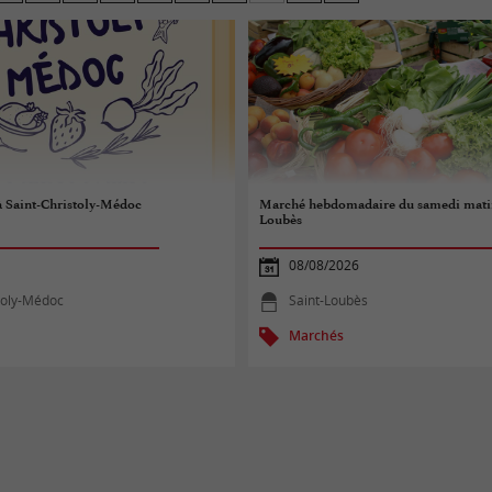
ronde !
à Saint-Christoly-Médoc
Marché hebdomadaire du samedi matin
Loubès
08/08/2026
toly-Médoc
Saint-Loubès
Marchés