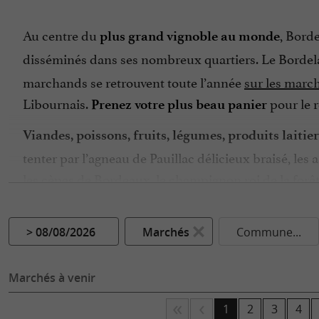
Au centre du
, Bord
plus grand vignoble au monde
disséminés dans ses nombreux quartiers. Le Bordelai
marchands se retrouvent toute l’année
sur les marc
Libournais.
pour le r
Prenez votre plus beau panier
Viandes, poissons, fruits, légumes, produits laitier
tenter par l’agneau de Pauillac délicieux braisé, les
les cèpes de Bordeaux, le champignon roi de la forê
gourmande et moelleuse composée de rhum et de va
les marchés attisent les
Lieu de vie et de rencontre,
> 08/08/2026
Marchés
Commune...
passionnés, ravis de vous faire déguster leur spéciali
partager astuces et recettes pour vous régaler. Peut-
Marchés à venir
Gironde, un tour de marché ne se termine pas sans un
1
2
3
4