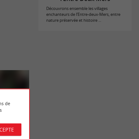
Découvrons ensemble les villages
enchanteurs de l’Entre-deux-Mers, entre
nature préservée et histoire ...
ns de
s
CCEPTE