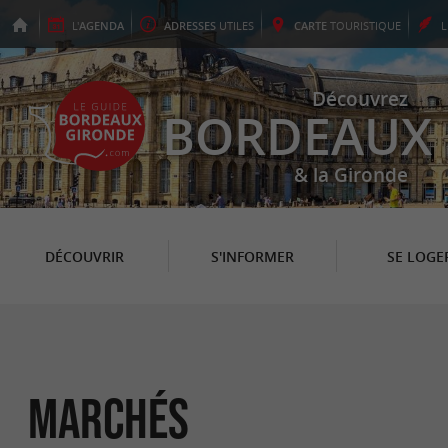
L'
AGENDA
ADRESSES
UTILES
CARTE
TOURISTIQUE
Découvrez
BORDEAUX
& la Gironde
DÉCOUVRIR
S'INFORMER
SE LOGE
Marchés