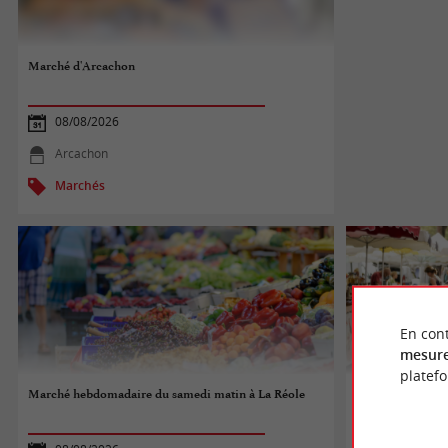
Marché d'Arcachon
08/08/2026
Arcachon
Marchés
En cont
mesure
platef
Marché hebdomadaire du samedi matin à La Réole
Marché de Léog