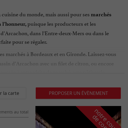
la cuisine du monde, mais aussi pour ses
marchés
puisque les producteurs et les
à l’honneur,
in d’Arcachon, dans l’Entre-deux-Mers ou dans le
faite pour se régaler.
 des marchés à Bordeaux et en Gironde. Laissez-vous
Bassin d’Arcachon avec un filet de citron, ou encore
sucrée à votre visite de marché, une pâtisserie
 des stands. Partez à la rencontre de producteurs
r la carte
PROPOSER UN ÉVÈNEMENT
ne refusent jamais de
 boulanger, les artisans
n
o
t
e
c
o
u
p
e
c
o
e
u
aise si réputée ? Évidement à Bordeaux ou en
ments au total
r
d
r
sé, il vient forcément de la région, que ce soit un