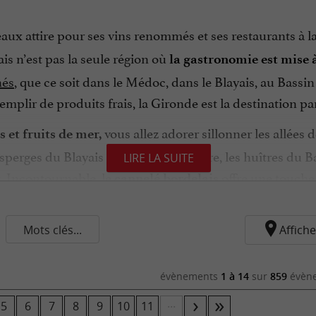
eaux attire pour ses vins renommés et ses restaurants à 
s n’est pas la seule région où
la gastronomie est mise 
hés
, que ce soit dans le Médoc, dans le Blayais, au Bass
emplir de produits frais, la Gironde est la destination par
vous allez adorer sillonner les allées
s et fruits de mer,
 asperges du Blayais à cuisiner au beurre, les huîtres du 
LIRE LA SUITE
t. Incontournable, le
offre une touche 
cannelé bordelais
nille.
 papilles entre les odeurs et les couleurs qui se dégagent
Mots clés...
Affiche
té.
Boucher, charcutier, poissonnier, fromager et même
être l’occasion de découvrir le secret de la sauce bordel
évènements
1 à 14
sur
859
évène
 verre de vin à main. Rouge, parfois blanc et rarement ro
...
5
6
7
8
9
10
11