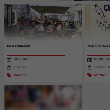
Médoc, un Entre-deux-Mer ou un Saint-Émilion.
Bonne visite sur les marchés de Bordeaux et de Gi
Pause gourmande
Marché de pays 
08/08/2026
08/08/2026
Arcachon
Saint-Chris
Marchés
Marchés