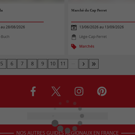
la
Marché du Cap Ferret
 au 28/08/2026
13/06/2026 au 13/09/2026
e-Buch
Lège-Cap-Ferret
Marchés
...
5
6
7
8
9
10
11
NOS AUTRES GUIDES RÉGIONAUX EN FRANCE