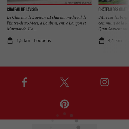
Château de Lavison
Château des Quat'
Le Château de Lavison est château médiéval de
Situé sur les berg
l’Entre-deux-Mers, à Loubens, entre Langon et
commune de la Réo
Marmande. Il a ...
Quat’Sostient son 
1,5 km - Loubens
4,1 km - L