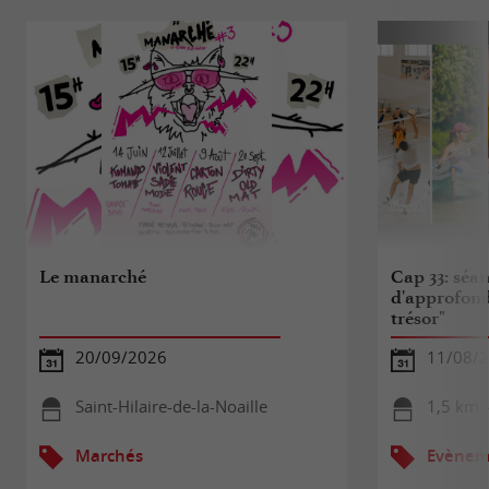
Le manarché
Cap 33: séa
d'approfond
trésor"
20/09/2026
11/08/
Saint-Hilaire-de-la-Noaille
1,5 km 
Marchés
Evèneme