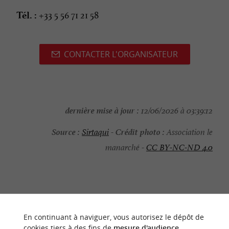
+33 5 56 71 21 58
Tél. :
CONTACTER L'ORGANISATEUR
dernière mise à jour :
12/06/2026 à 03:39:12
Source :
Crédit photo :
Sirtaqui
-
Association le
manarché -
CC BY-NC-ND 4.0
NOUS AVONS TESTÉ
POUR VOUS
En continuant à naviguer, vous autorisez le dépôt de
cookies tiers à des fins de
mesure d'audience
.