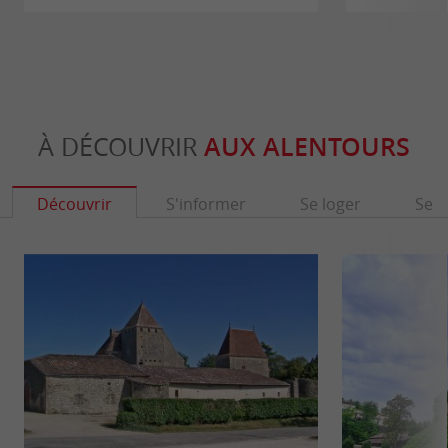
À DÉCOUVRIR
AUX ALENTOURS
Découvrir
S'informer
Se loger
Se r