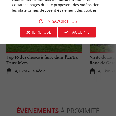
Certaines pages du site proposent des
vidéos
dont
les plateformes déposent également des cookies.
EN SAVOIR PLUS
JE REFUSE
J'ACCEPTE
Séjours / Weekend
Culturell
Top 10 des choses à faire dans l’Entre-
Visite de La R
Deux-Mers
flanc de Garo
4,1 km - La Réole
4,1 km - 
ÉVÈNEMENTS
À PROXIMITÉ