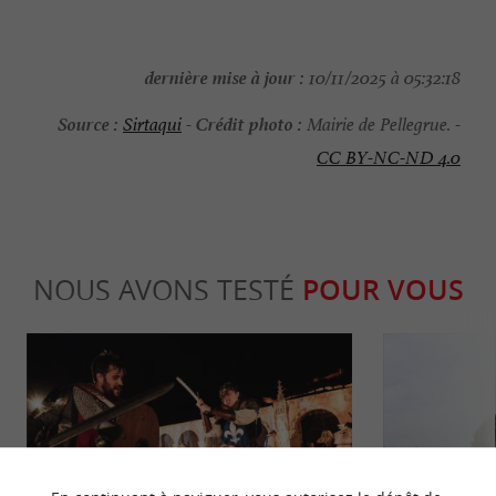
dernière mise à jour :
10/11/2025 à 05:32:18
Source :
Crédit photo :
Sirtaqui
-
Mairie de Pellegrue. -
CC BY-NC-ND 4.0
NOUS AVONS TESTÉ
POUR VOUS