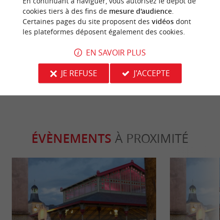
Familiale
Culturell
En continuant à naviguer, vous autorisez le dépôt de
cookies tiers à des fins de
mesure d'audience
.
Certaines pages du site proposent des
vidéos
dont
les plateformes déposent également des cookies.
La Bataille de Castillon : Spectacle
Castillon-la-B
historique son et lumières en Gironde
EN SAVOIR PLUS
15,3 km - Castillon-la-Bataille
15,3 km - 
JE REFUSE
J'ACCEPTE
ÉVÈNEMENTS
À PROXIMITÉ