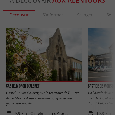
À DÉCOUVRIR
AUX ALENTOURS
Découvrir
S'informer
Se loger
Se r
Castelmoron d'Albret
Bastide de Monsé
Castelmoron d'Albret, sur le territoire de l' Entre-
La bastide de Mon
deux-Mers, est une commune unique en son
architectural et h
genre, qui mérite ...
dans l’ Entre-deux
9,9 km - Castelmoron-d'Albret
10,3 km -