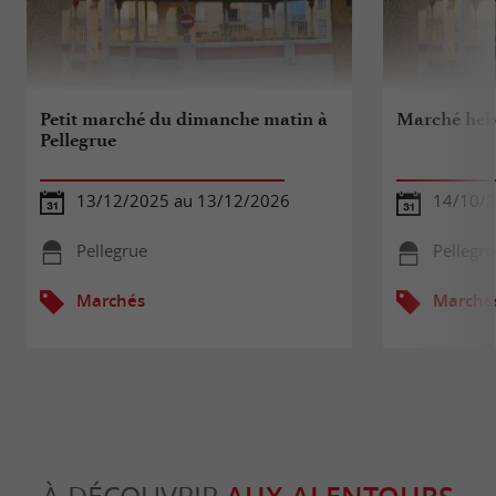
Petit marché du dimanche matin à
Marché heb
Pellegrue
13/12/2025 au 13/12/2026
14/10/
Pellegrue
Pellegru
Marchés
Marché