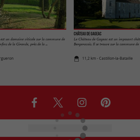
Château de Gageac
 est un domaine viticole sur la commune de
Le Château de Gageac est un imposant chât
ins de la Gironde, près de la ...
Bergeracois. Il se trouve sur la commune de .
argueron
11,2 km - Castillon-la-Bataille