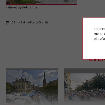
Sainte-Foy-la-Grande
La Bataille de 
et lumières en
28 m - Sainte-Foy-la-Grande
20,4 km - Ca
En cont
mesure
platef
ÉVÈ