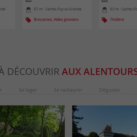
ande
87 m - Sainte-Foy-la-Grande
93 m - Sainte-F
Brocantes, Vides greniers
Théâtre
À DÉCOUVRIR
AUX ALENTOUR
r
Se loger
Se restaurer
Déguster