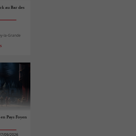
ck au Bar des
oy-la-Grande
es
e en Pays Foyen
27/09/2026