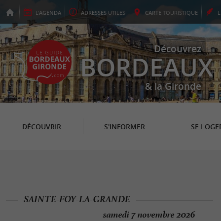
L'
AGENDA
ADRESSES
UTILES
CARTE
TOURISTIQUE
Découvrez
BORDEAUX
& la Gironde
DÉCOUVRIR
S'INFORMER
SE LOGE
SAINTE-FOY-LA-GRANDE
samedi 7 novembre 2026