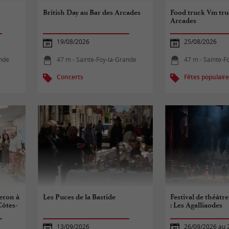
British Day au Bar des Arcades
Food truck Vm tru
Arcades
19/08/2026
25/08/2026
ande
47 m - Sainte-Foy-la-Grande
47 m - Sainte-F
Concerts
Fêtes populair
eron à
Les Puces de la Bastide
Festival de théâtr
Côtes-
: Les Agalliaodes
13/09/2026
26/09/2026 au 