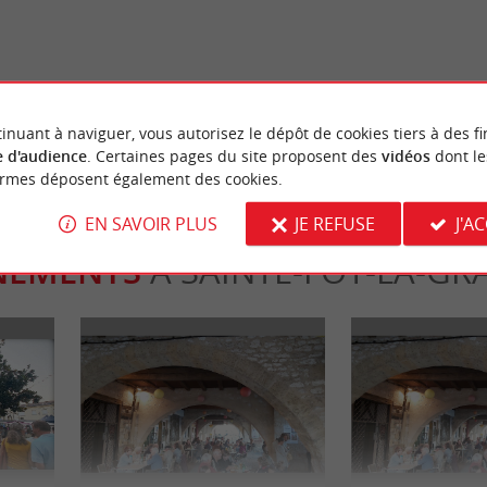
Castillon : Spectacle historique son
Castillon-la-Bataille
 Gironde
stillon-la-Bataille
20,4 km - Castillon-la-Bataille
inuant à naviguer, vous autorisez le dépôt de cookies tiers à des fi
 d'audience
. Certaines pages du site proposent des
vidéos
dont le
ormes déposent également des cookies.
EN SAVOIR PLUS
JE REFUSE
J'A
NEMENTS
À SAINTE-FOY-LA-GR