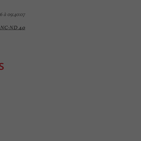
6 à 09:40:07
-NC-ND 4.0
S
Gourmande