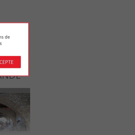
Château Gaubert Saint-Emilion Grand Cru : Un
vin fait en famille avec le cœur
27,5 km - Saint-Christophe-des-Bardes
ns de
s
CCEPTE
ANDE