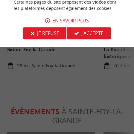
Certaines pages du site proposent des
vidéos
dont
les plateformes déposent également des cookies.
EN SAVOIR PLUS
Culturelle
Familiale
JE REFUSE
J'ACCEPTE
Sainte-Foy-la-Grande
La Bataille de
historique so
28 m - Sainte-Foy-la-Grande
20,4 km - 
ÉVÈNEMENTS
À SAINTE-FOY-LA-
GRANDE