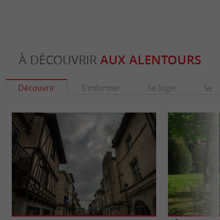
À DÉCOUVRIR
AUX ALENTOURS
Découvrir
S'informer
Se loger
Se r