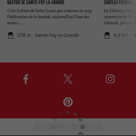
Bastide de Sainte-Foy-la-Grande
Château Pierrail
C’est le frère de Saint Louis qui ordonne en 1253
Le Château Pierral
l’édification de la bastide, aujourd’hui l’une des
commune de Margu
mieux ...
Gironde, près de la 
378 m - Sainte-Foy-la-Grande
6,6 km - 