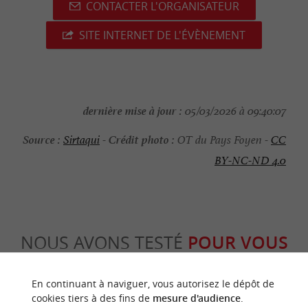
CONTACTER L'ORGANISATEUR
SITE INTERNET DE L'ÉVÈNEMENT
dernière mise à jour :
05/03/2026 à 09:40:07
Source :
Crédit photo :
Sirtaqui
-
OT du Pays Foyen -
CC
BY-NC-ND 4.0
NOUS AVONS TESTÉ
POUR VOUS
En continuant à naviguer, vous autorisez le dépôt de
cookies tiers à des fins de
mesure d'audience
.