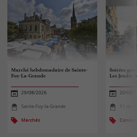
Marché hebdomadaire de Sainte-
Soirées gou
Foy-La-Grande
Les Jeudis d
29/08/2026
20/08/
Sainte-Foy-la-Grande
11 m - 
Marchés
Concert