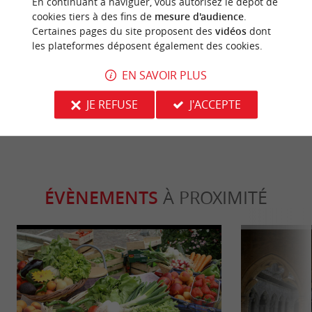
Sportive
Séjours /
En continuant à naviguer, vous autorisez le dépôt de
cookies tiers à des fins de
mesure d'audience
.
Certaines pages du site proposent des
vidéos
dont
les plateformes déposent également des cookies.
Venez voir le mascaret ! Vague géante
Château Larte
sur la rivière !
vin d’excelle
EN SAVOIR PLUS
8,6 km - Vayres
10,0 km -
JE REFUSE
J'ACCEPTE
ÉVÈNEMENTS
À PROXIMITÉ