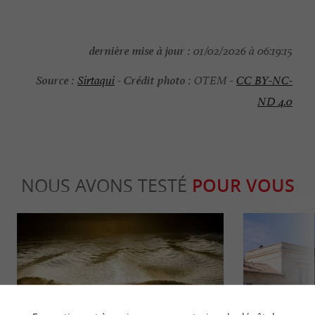
dernière mise à jour :
01/02/2026 à 06:19:15
Source :
Crédit photo :
Sirtaqui
-
OTEM -
CC BY-NC-
ND 4.0
NOUS AVONS TESTÉ
POUR VOUS