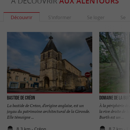
À DÉCOUVRIR
AUX ALENTOURS
Découvrir
S'informer
Se loger
Se r
Bastide de Créon
Domaine de la Bur
La bastide de Créon, d’origine anglaise, est un
À la périphérie de
joyau du patrimoine architectural de la Gironde.
la rive droite de 
Elle témoigne ...
Burth est un ...
8,3 km - Créon
8,7 km - F