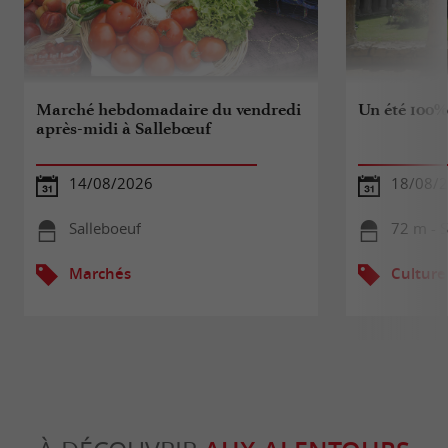
Marché hebdomadaire du vendredi
Un été 100%
après-midi à Sallebœuf
14/08/2026
18/08/
Salleboeuf
72 m - S
Marchés
Culture