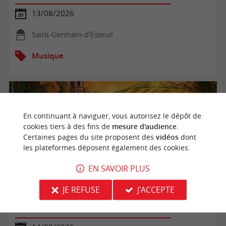
13/08/2026
Saint-Germain-d'Esteuil
Musique
En continuant à naviguer, vous autorisez le dépôt de
cookies tiers à des fins de
mesure d'audience
.
Certaines pages du site proposent des
vidéos
dont
les plateformes déposent également des cookies.
EN SAVOIR PLUS
JE REFUSE
J'ACCEPTE
🌅 L'été continue au cœur des vignes à La Guinguette de
Champion au Château Champion! 🍷🎶