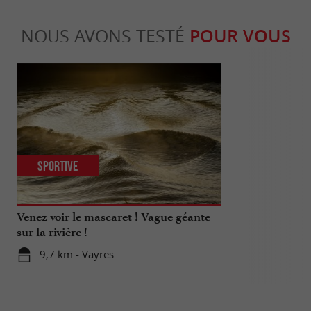
NOUS AVONS TESTÉ
POUR VOUS
Sportive
Culturell
Venez voir le mascaret ! Vague géante
Un musée uni
sur la rivière !
visiter près 
National de 
9,7 km - Vayres
11,8 km -