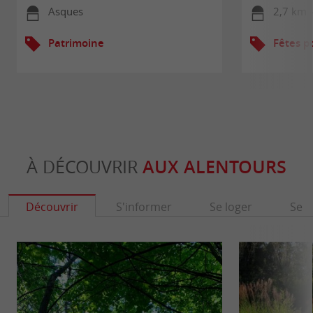
Asques
2,7 km -
Patrimoine
Fêtes p
À DÉCOUVRIR
AUX ALENTOURS
Découvrir
S'informer
Se loger
Se r