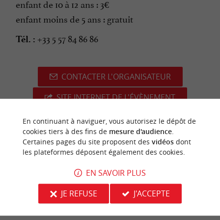
enfant de 10 à 12 ans : 3€
enfant moins de 5 ans : gratuit
+33 5 57 84 86 86
Tél. :
CONTACTER L'ORGANISATEUR
SITE INTERNET DE L'ÉVÈNEMENT
En continuant à naviguer, vous autorisez le dépôt de
cookies tiers à des fins de
mesure d'audience
.
Certaines pages du site proposent des
vidéos
dont
dernière mise à jour :
31/03/2026 à 06:26:37
les plateformes déposent également des cookies.
Source :
Crédit photo :
Sirtaqui
-
OTF -
CC BY-NC-ND
EN SAVOIR PLUS
4.0
JE REFUSE
J'ACCEPTE