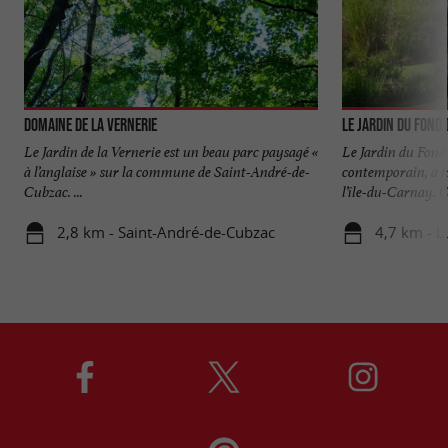
Domaine de la Vernerie
Le Jardin du Fond 
Le Jardin de la Vernerie est un beau parc paysagé «
Le Jardin du Fond 
à l’anglaise » sur la commune de Saint-André-de-
contemporain, à l
Cubzac. ...
l’île-du-Carnay. C
2,8 km - Saint-André-de-Cubzac
4,7 km - L