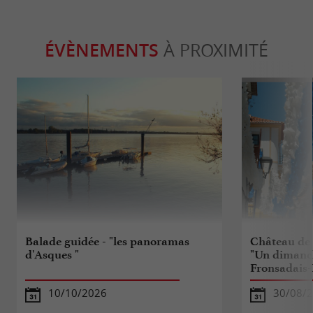
ÉVÈNEMENTS
À PROXIMITÉ
Balade guidée - "les panoramas
Château de 
d'Asques "
"Un dimanc
Fronsadais-
10/10/2026
30/08/