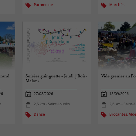
Patrimoine
Marchés
Grand
Soirées guinguette « Jeudi, j’Bois-
Vide grenier au Po
Malot »
26
27/08/2026
13/09/2026
s
2,5 km - Saint-Loubès
2,6 km - Saint
Danse
Brocantes, Vide