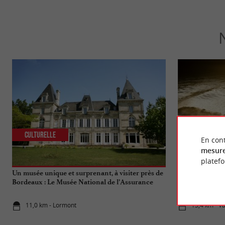
Culturelle
Sportive
En cont
mesure
platef
Un musée unique et surprenant, à visiter près de
Venez voir le m
Bordeaux : Le Musée National de l’Assurance
rivière !
Maladie
11,0 km - Lormont
13,4 km - V