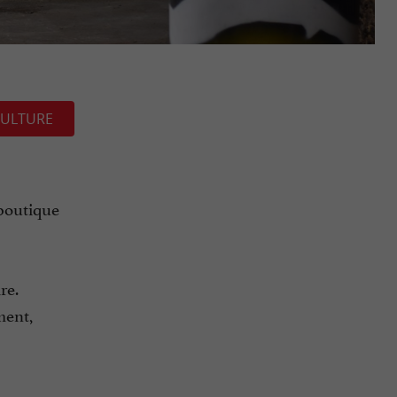
ULTURE
 boutique
re.
ment,