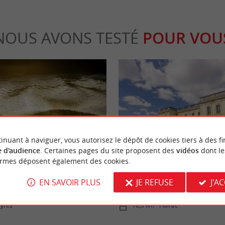
NOUS AVONS TESTÉ
POUR VOU
Séjours / Weekend
inuant à naviguer, vous autorisez le dépôt de cookies tiers à des fi
 d'audience
. Certaines pages du site proposent des
vidéos
dont le
ormes déposent également des cookies.
ascaret ! Vague géante sur la
Château la Chèze, un hôtel-restau
EN SAVOIR PLUS
JE REFUSE
J'A
prestige aux portes de Bordeaux
ayres
16,3 km - Floirac