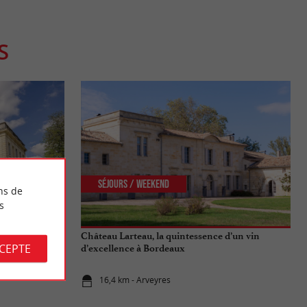
S
Séjours / Weekend
ns de
s
rant 3* de
Château Larteau, la quintessence d’un vin
CCEPTE
d’excellence à Bordeaux
16,4 km - Arveyres