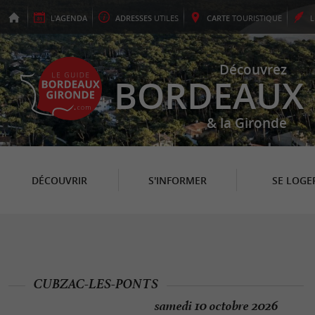
L'
AGENDA
ADRESSES
UTILES
CARTE
TOURISTIQUE
Découvrez
BORDEAUX
& la Gironde
DÉCOUVRIR
S'INFORMER
SE LOGE
CUBZAC-LES-PONTS
samedi 10 octobre 2026