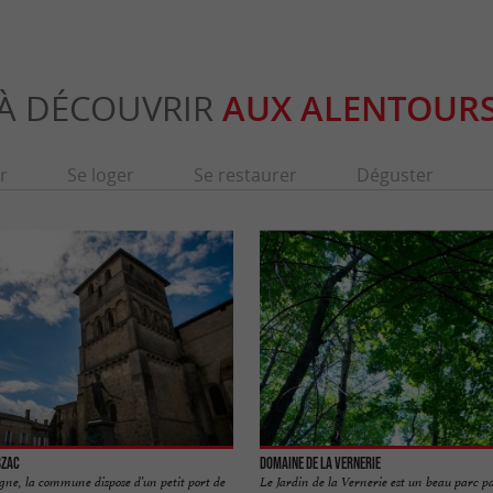
À DÉCOUVRIR
AUX ALENTOUR
r
Se loger
Se restaurer
Déguster
bzac
Domaine de la Vernerie
gne, la commune dispose d’un petit port de
Le Jardin de la Vernerie est un beau parc pa