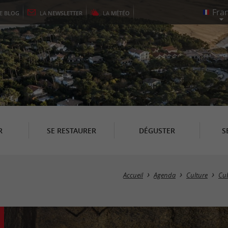
LE
BLOG
LA
NEWSLETTER
LA
MÉTÉO
R
SE RESTAURER
DÉGUSTER
S
Accueil
Agenda
Culture
Cub