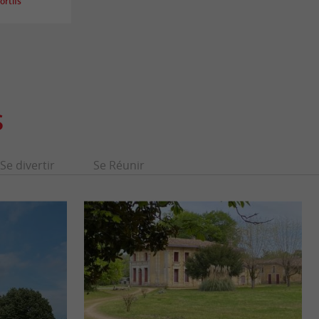
rtifs
S
Se divertir
Se Réunir