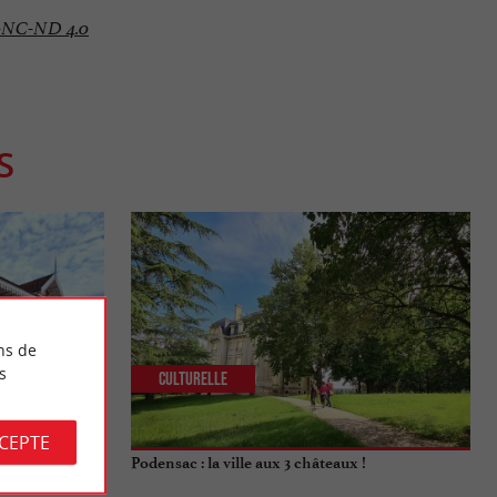
-NC-ND 4.0
S
ns de
s
Culturelle
CCEPTE
n Lillet,
Podensac : la ville aux 3 châteaux !
nce