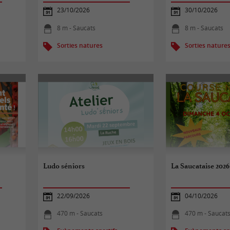
23/10/2026
30/10/2026
8 m - Saucats
8 m - Saucats
Sorties natures
Sorties nature
Ludo séniors
La Saucataise 2026
22/09/2026
04/10/2026
470 m - Saucats
470 m - Saucat