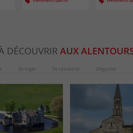
Evènements sportifs
Evènements spo
À DÉCOUVRIR
AUX ALENTOUR
r
Se loger
Se restaurer
Déguster