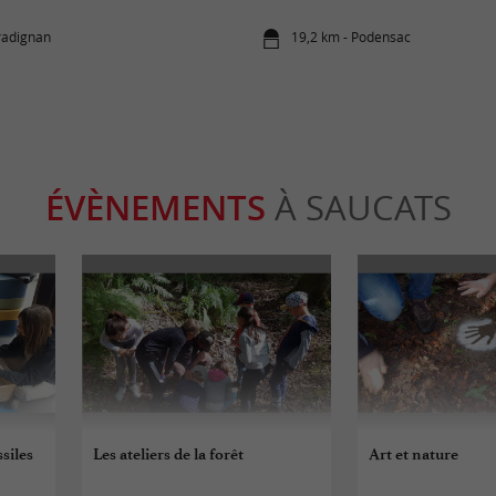
radignan
19,2 km - Podensac
ÉVÈNEMENTS
À SAUCATS
siles
Les ateliers de la forêt
Art et nature