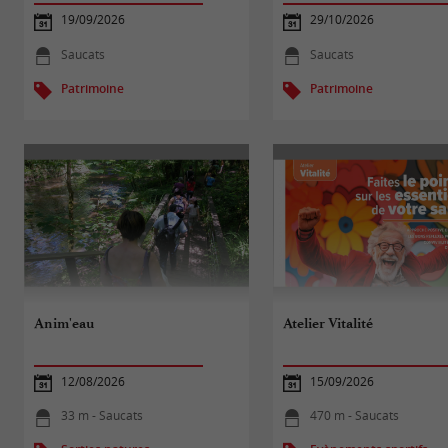
19/09/2026
29/10/2026
Saucats
Saucats
Patrimoine
Patrimoine
Anim'eau
Atelier Vitalité
12/08/2026
15/09/2026
33 m - Saucats
470 m - Saucats