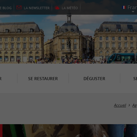
LE
BLOG
LA
NEWSLETTER
LA
MÉTÉO
R
SE RESTAURER
DÉGUSTER
S
Accueil
Ag