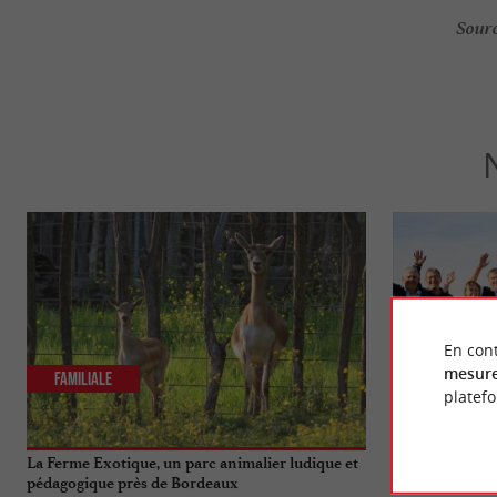
Sourc
En cont
mesure
Familiale
Gourmande
platef
La Ferme Exotique, un parc animalier ludique et
La Compagnie F
pédagogique près de Bordeaux
producteurs loc