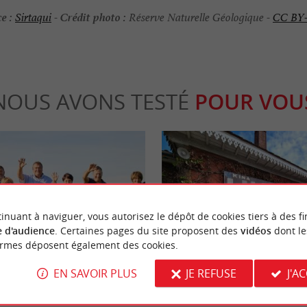
e :
Crédit photo :
Sirtaqui
-
Réserve Naturelle Géologique -
CC BY
NOUS AVONS TESTÉ
POUR VOU
inuant à naviguer, vous autorisez le dépôt de cookies tiers à des fi
 d'audience
. Certaines pages du site proposent des
vidéos
dont le
Gourmande
ormes déposent également des cookies.
EN SAVOIR PLUS
JE REFUSE
J'A
ermière : Magasins de
Musée et boutique : visitez la Maiso
aux, avec un petit plus ...
l’apéritif de Bordeaux par excelle