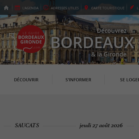
L'
AGENDA
ADRESSES
UTILES
CARTE
TOURISTIQUE
Découvrez
BORDEAUX
& la Gironde
DÉCOUVRIR
S'INFORMER
SE LOGE
SAUCATS
jeudi 27 août 2026