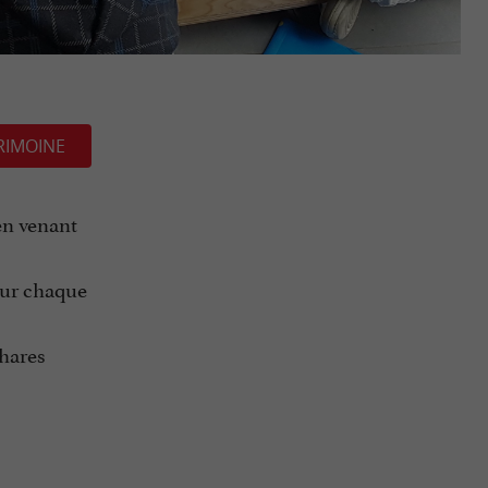
RIMOINE
en venant
our chaque
phares