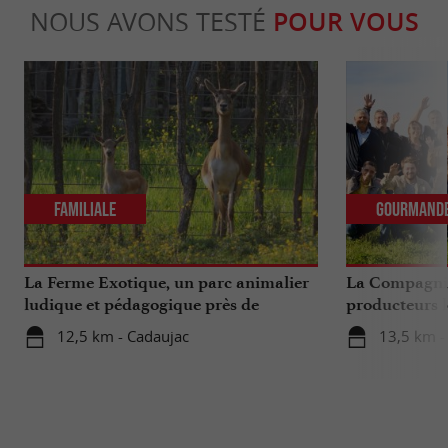
NOUS AVONS TESTÉ
POUR VOUS
Familiale
Gourmand
La Ferme Exotique, un parc animalier
La Compagnie
ludique et pédagogique près de
producteurs l
Bordeaux
...
12,5 km - Cadaujac
13,5 km -