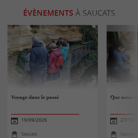
ÉVÈNEMENTS
À SAUCATS
Voyage dans le passé
Que nous rac
19/09/2026
27/10/
Saucats
Saucats