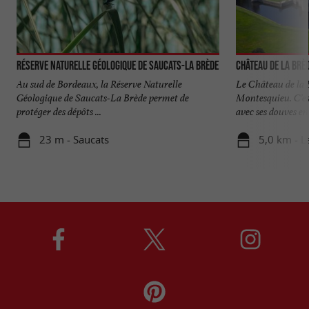
Réserve naturelle géologique de Saucats-La Brède
Château de La Brè
Au sud de Bordeaux, la Réserve Naturelle
Le Château de la 
Géologique de Saucats-La Brède permet de
Montesquieu. C’es
protéger des dépôts ...
avec ses douves en 
23 m - Saucats
5,0 km - L