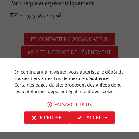
Par chèque et espèce uniquement
+33 5 56 72 27 98
Tél. :
CONTACTER L'ORGANISATEUR
SITE INTERNET DE L'ÉVÈNEMENT
En continuant à naviguer, vous autorisez le dépôt de
cookies tiers à des fins de
mesure d'audience
.
dernière mise à jour :
Certaines pages du site proposent des
vidéos
dont
22/04/2026 à 12:09:12
les plateformes déposent également des cookies.
Source :
Crédit photo :
Sirtaqui
-
Réserve Naturelle
EN SAVOIR PLUS
Géologique -
CC BY-NC-ND 4.0
JE REFUSE
J'ACCEPTE