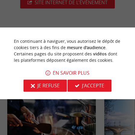
SITE INTERNET DE L'ÉVÈNEMENT
dernière mise à jour :
11/05/2026 à 08:29:39
En continuant à naviguer, vous autorisez le dépôt de
Source :
cookies tiers à des fins de
mesure d'audience
.
Evènement proposé par un internaute
Certaines pages du site proposent des
vidéos
dont
les plateformes déposent également des cookies.
EN SAVOIR PLUS
NOUS AVONS TESTÉ
POUR VOUS
JE REFUSE
J'ACCEPTE