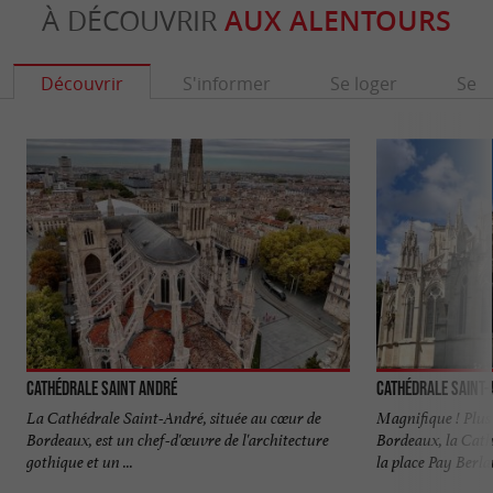
À DÉCOUVRIR
AUX ALENTOURS
Découvrir
S'informer
Se loger
Se r
Cathédrale Saint André
Cathédrale Saint
La Cathédrale Saint-André, située au cœur de
Magnifique ! Plus 
Bordeaux, est un chef-d'œuvre de l'architecture
Bordeaux, la Cat
gothique et un ...
la place Pay Berlan