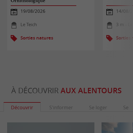
Ornithologique
19/08/2026
14/08/
Le Teich
3 m - Le
Sorties natures
Sorties
À DÉCOUVRIR
AUX ALENTOURS
Découvrir
S'informer
Se loger
Se r