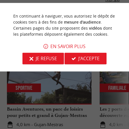
En continuant à naviguer, vous autorisez le dépôt de
cookies tiers à des fins de
mesure d'audience
.
Certaines pages du site proposent des
vidéos
dont
NOUS AVONS TESTÉ
POUR VOUS
les plateformes déposent également des cookies.
EN SAVOIR PLUS
JE REFUSE
J'ACCEPTE
Sportive
Familiale
Bassin Aventures, un parc de loisirs
Les 7 ports d
pour petits et grand à Gujan-Mestras
découverte en
4,0 km - Gujan-Mestras
4,0 km - 