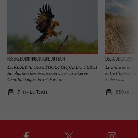
Réserve Orni­thologique du Teich
Delta de la Leyre
LA RÉSERVE ORNITHOLOGIQUE DU TEICH
Le Delta de la Ley
Au plus près des oiseaux sauvages La Réserve
entre L’Eyre et le
Ornithologique du Teich est un ...
rivière a ...
7 m - Le Teich
659 m - Le