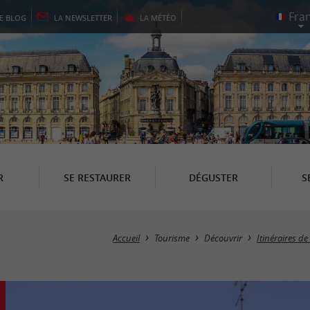
LE
BLOG
LA
NEWSLETTER
LA
MÉTÉO
R
SE RESTAURER
DÉGUSTER
S
Accueil
Tourisme
Découvrir
Itinéraires d