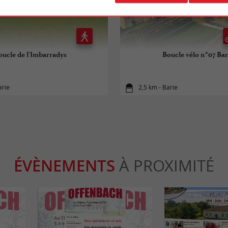
oucle de l'Imbarradys
Boucle vélo n°07 Bar
arie
2,5 km - Barie
ÉVÈNEMENTS
À PROXIMITÉ