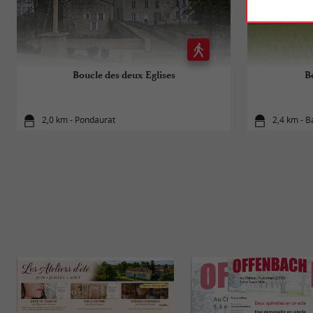
Boucle des deux Eglises
B
2,0 km - Pondaurat
2,4 km - B