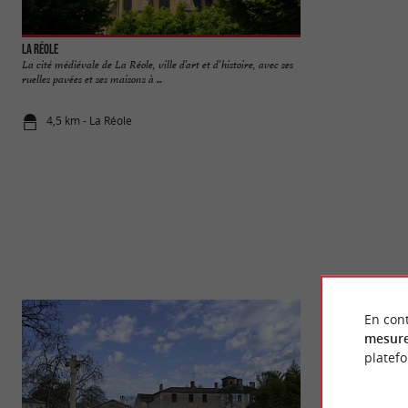
La Réole
Château des Quat'So
La cité médiévale de La Réole, ville d’art et d’histoire, avec ses
Situé sur les berge
ruelles pavées et ses maisons à ...
le Château des Quat
4,5 km - La Réole
4,6 km - La 
En cont
mesure
platef