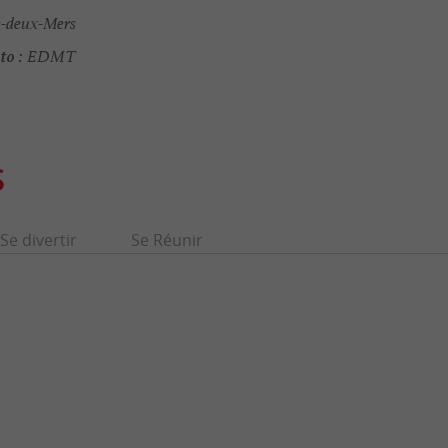
e-deux-Mers
to :
EDMT
S
Se divertir
Se Réunir