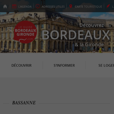
L'
AGENDA
ADRESSES
UTILES
CARTE
TOURISTIQUE
Découvrez
BORDEAUX
& la Gironde
DÉCOUVRIR
S'INFORMER
SE LOGE
BASSANNE