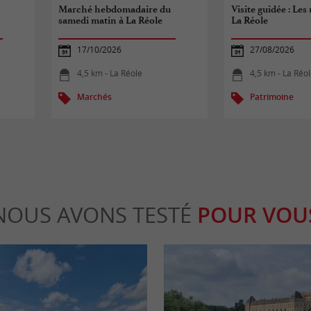
Marché hebdomadaire du
Visite guidée : Les
samedi matin à La Réole
La Réole
17/10/2026
27/08/2026
4,5 km - La Réole
4,5 km - La Réo
Marchés
Patrimoine
NOUS AVONS TESTÉ
POUR VOU