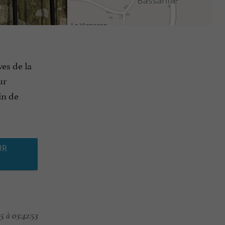
ves de la
ur
in de
UR
 à 03:42:53