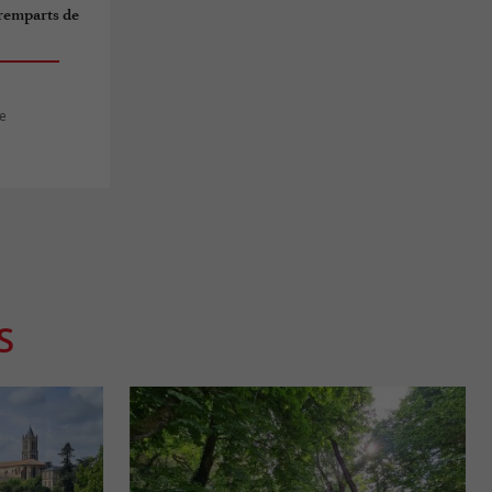
 remparts de
le
S