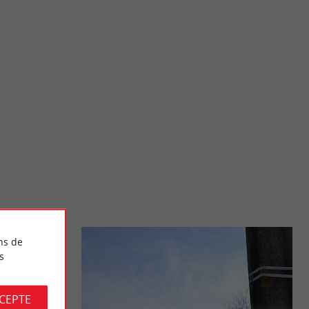
Château de Lavison
 campé au dessus de
Le Château de Lavison est château médiéval de l’Entre-deux-
 vue hors ...
Mers, à Loubens, entre Langon et Marmande. Il a ...
8,3 km - Loubens
ns de
s
CCEPTE