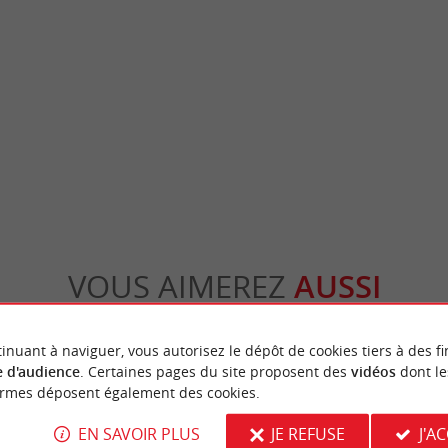
s à La Réole
Château du Hamel
s de la Garonne, sur la commune de la Réole,
Le château de Castets-en-Dorthe fierement
’Sostient son nom de ses ...
la jonction Garonne/Canal, offre un point de
Réole
5,4 km - Castets-en-Dorthe
VOUS AIMEREZ
AUSSI
inuant à naviguer, vous autorisez le dépôt de cookies tiers à des fi
 d'audience
. Certaines pages du site proposent des
vidéos
dont le
ormes déposent également des cookies.
EN SAVOIR PLUS
JE REFUSE
J'A