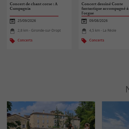
Concert de chant corse : A
Concert dessiné Conte
Cumpagnia
fantastique accompagné à
l'orgue
25/09/2026
09/08/2026
2,8 km - Gironde-sur-Dropt
4,5 km - La Réole
Concerts
Concerts