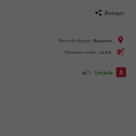
Partager
Bassanne
Point de départ :
2,6 km
Distance totale :
Marche à pied :
Très facile