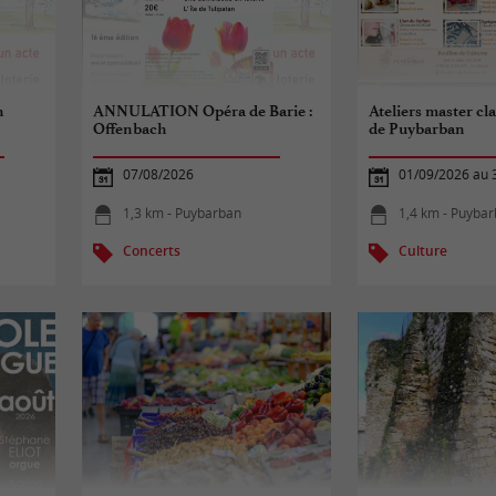
h
ANNULATION Opéra de Barie :
Ateliers master cl
Offenbach
de Puybarban
07/08/2026
01/09/2026 au 
1,3 km - Puybarban
1,4 km - Puyba
Concerts
Culture