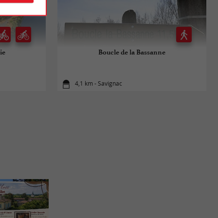
ie
Boucle de la Bassanne
4,1 km - Savignac