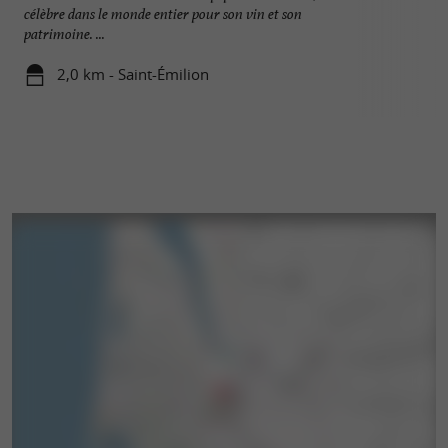
célèbre dans le monde entier pour son vin et son
Emilion. Ce donjo
patrimoine. ...
vestige très bien ...
2,0 km - Saint-Émilion
2,0 km - S