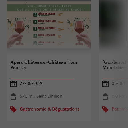
Apéro'Châteaux -Château Tour
"Garden Af
Pourret
Montlabert 
27/08/2026
06/08/
576 m - Saint-Émilion
1,0 km -
Gastronomie & Dégustations
Patrimo