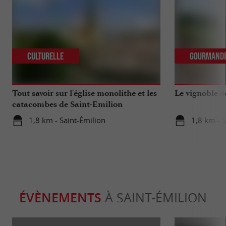
Culturelle
Gourmand
Tout savoir sur l'église monolithe et les
Le vignoble d
catacombes de Saint-Emilion
1,8 km - Saint-Émilion
1,8 km - S
ÉVÈNEMENTS
À SAINT-ÉMILION