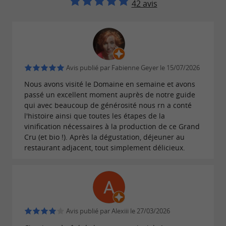
42 avis
d'un
large choix d'expériences
sans quitter la propriété. Les
œnotouristiques
hôtes peuvent réserver une
visite du domaine
du château,
et une dégustation des vins
Avis publié par Fabienne Geyer le 15/07/2026
déjeuner ou dîner au
,
Comptoir de La Rose
Nous avons visité le Domaine en semaine et avons
passé un excellent moment auprès de notre guide
désormais restaurant de la propriété, où il est
qui avec beaucoup de générosité nous rn a conté
possible de découvrir les vins des différents
l'histoire ainsi que toutes les étapes de la
domaines accompagnés d'assiettes à partager
vinification nécessaires à la production de ce Grand
Cru (et bio !). Après la dégustation, déjeuner au
sur la terrasse aménagée côté jardin. Les
restaurant adjacent, tout simplement délicieux.
visiteurs peuvent également
louer des vélos ou
pour explorer les paysages
des mobylettes
viticoles à leur rythme, ou simplement
rejoindre le centre de Saint-Émilion à pied. La
Avis publié par Alexiii le 27/03/2026
situation est idéale pour rayonner :
cité