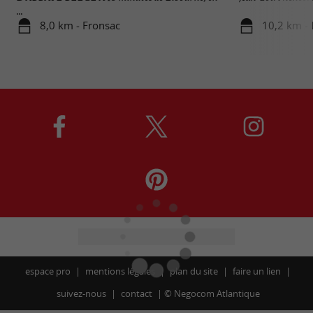
...
8,0 km - Fronsac
10,2 km -
espace pro
mentions légales
plan du site
faire un lien
suivez-nous
contact
©
Negocom Atlantique