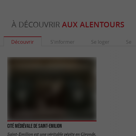
À DÉCOUVRIR
AUX ALENTOURS
Découvrir
S'informer
Se loger
Se r
Cité médiévale de Saint-Emilion
Tour du Roy
Saint-Emilion est une véritable pépite en Gironde,
La Tour du Roy do