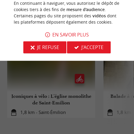
En continuant à naviguer, vous autorisez le dépôt de
cookies tiers à des fins de
mesure d'audience
.
Certaines pages du site proposent des
vidéos
dont
BALADES
À PROXIMITÉ
les plateformes déposent également des cookies.
EN SAVOIR PLUS
JE REFUSE
J'ACCEPTE
Iconiques à vélo : L'église monolithe
Balade à r
de Saint-Emilion
1,8 km - Saint-Émilion
1,8 km -