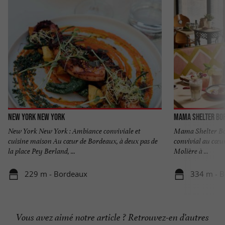
New York New York
Mama Shelter Bo
New York New York : Ambiance conviviale et
Mama Shelter Bor
cuisine maison Au cœur de Bordeaux, à deux pas de
convivial au cœur
la place Pey Berland, ...
Molière à ...
229 m - Bordeaux
334 m - 
Vous avez aimé notre article ? Retrouvez-en d’autres