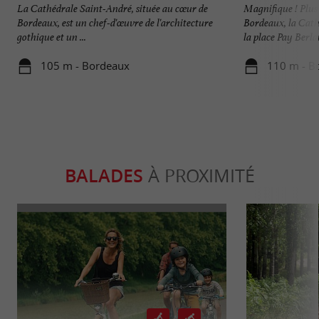
La Cathédrale Saint-André, située au cœur de
Magnifique ! Plus 
Bordeaux, est un chef-d'œuvre de l'architecture
Bordeaux, la Cat
gothique et un ...
la place Pay Berlan
105 m - Bordeaux
110 m - B
BALADES
À PROXIMITÉ