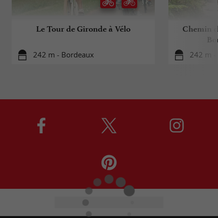
Le Tour de Gironde à Vélo
Chemin d
Bo
242 m - Bordeaux
242 m -