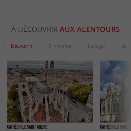
À DÉCOUVRIR
AUX ALENTOURS
Découvrir
S'informer
Se loger
Se r
Cathédrale Saint André
Cathédrale Saint