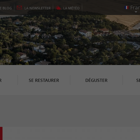
LE
BLOG
LA
NEWSLETTER
LA
MÉTÉO
R
SE RESTAURER
DÉGUSTER
S