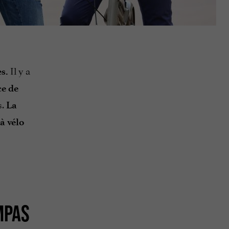
Il y a
s.
ce de
s.
La
à vélo
MPAS