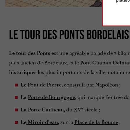
platef
Crédit
LE TOUR DES PONTS BORDELAIS
est une agréable balade de 7 kilo
Le tour des Ponts
plus ancien de Bordeaux, et le
Pont Chaban Delma
les plus importants de la ville, notamme
historiques
construit par Napoléon ;
Le
Pont de Pierre
,
qui marque l’entrée dan
La
Porte de Bourgogne
,
e
du XV
siècle ;
La
Porte Cailheau
,
sur la
;
Le
Miroir d’eau
,
Place de la Bourse