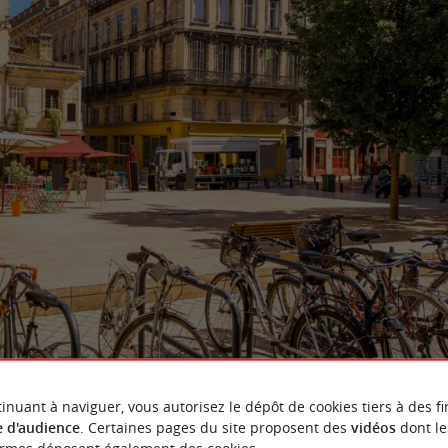
inuant à naviguer, vous autorisez le dépôt de cookies tiers à des fi
 d'audience
. Certaines pages du site proposent des
vidéos
dont le