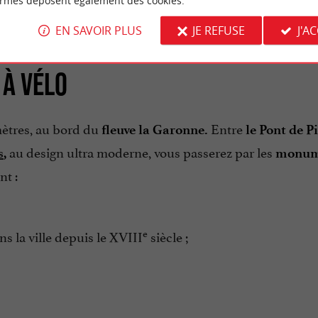
ormes déposent également des cookies.
EN SAVOIR PLUS
JE REFUSE
J'A
 : RH2010 | AdobeStock
 À VÉLO
mètres, au bord du
Entre
fleuve la Garonne.
le Pont de Pi
au design ultra moderne, vous passerez par les
s
,
monum
nt :
e
s la ville depuis le XVIII
siècle ;