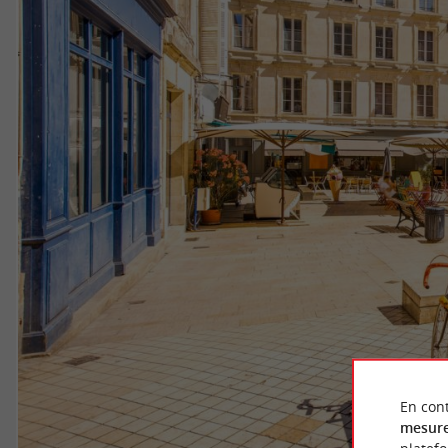
En cont
mesure