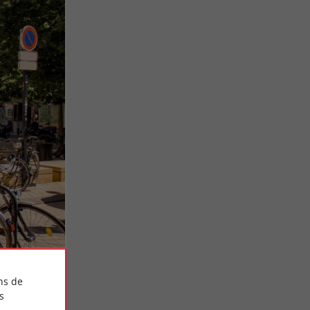
ns de
s